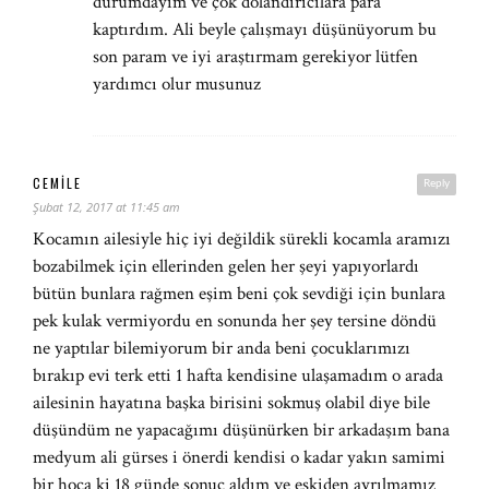
durumdayım ve çok dolandiricilara para
kaptırdım. Ali beyle çalışmayı düşünüyorum bu
son param ve iyi araştırmam gerekiyor lütfen
yardımcı olur musunuz
CEMILE
Reply
Şubat 12, 2017 at 11:45 am
Kocamın ailesiyle hiç iyi değildik sürekli kocamla aramızı
bozabilmek için ellerinden gelen her şeyi yapıyorlardı
bütün bunlara rağmen eşim beni çok sevdiği için bunlara
pek kulak vermiyordu en sonunda her şey tersine döndü
ne yaptılar bilemiyorum bir anda beni çocuklarımızı
bırakıp evi terk etti 1 hafta kendisine ulaşamadım o arada
ailesinin hayatına başka birisini sokmuş olabil diye bile
düşündüm ne yapacağımı düşünürken bir arkadaşım bana
medyum ali gürses i önerdi kendisi o kadar yakın samimi
bir hoca ki 18 günde sonuç aldım ve eskiden ayrılmamız