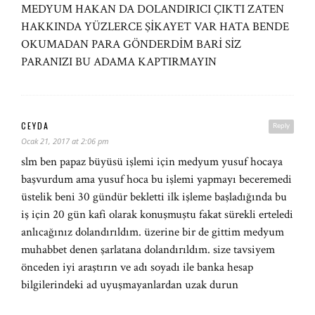
MEDYUM HAKAN DA DOLANDIRICI ÇIKTI ZATEN
HAKKINDA YÜZLERCE ŞİKAYET VAR HATA BENDE
OKUMADAN PARA GÖNDERDİM BARİ SİZ
PARANIZI BU ADAMA KAPTIRMAYIN
CEYDA
Reply
Ocak 21, 2017 at 2:06 pm
slm ben papaz büyüsü işlemi için medyum yusuf hocaya
başvurdum ama yusuf hoca bu işlemi yapmayı beceremedi
üstelik beni 30 gündür bekletti ilk işleme başladığında bu
iş için 20 gün kafi olarak konuşmuştu fakat sürekli erteledi
anlıcağınız dolandırıldım. üzerine bir de gittim medyum
muhabbet denen şarlatana dolandırıldım. size tavsiyem
önceden iyi araştırın ve adı soyadı ile banka hesap
bilgilerindeki ad uyuşmayanlardan uzak durun