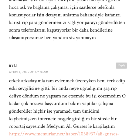
hoca ask ve bağlama çalışması için saatlerce telefonla
konuşuyorlar işin detayını anlatma bahanesiyle kafanızı
karıştırıp para göndermenizi sağlıyor parayı gönderdikten
sonra telefonlarını kapatıyorlar bir daha kendilerine
ulaşamıyorsunuz ben yandım siz yanmayın
ASLI
Reply
Nisan 1, 2017 at 12:34 am
erkek arkadaşımla tam evlenmek üzereyken beni terk edip
eski sevgilisine gitti. bir anda neye uğradığımı şaşırıp
deliye döndüm ne yapsam ne etsemde bu işi çözemedim O
kadar çok hocaya başvurdum bakım yaptılar çalışma
gönderdiler hiçbir işe yaramadı tam ümidimi
kaybetmişken internete rasgele girdiğim bir sitede bir
röportaj sayesinde Medyum Ali Gürses le karşilaştim
https://www.memurlar.net/haber/1038937/ali-gurses-