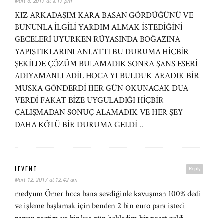
Mart 6, 2017 at 8:17 pm
KIZ ARKADAŞIM KARA BASAN GÖRDÜĞÜNÜ VE
BUNUNLA İLGİLİ YARDIM ALMAK İSTEDİĞİNİ
GECELERİ UYURKEN RÜYASINDA BOĞAZINA
YAPIŞTIKLARINI ANLATTI BU DURUMA HİÇBİR
ŞEKİLDE ÇÖZÜM BULAMADIK SONRA ŞANS ESERİ
ADIYAMANLI ADİL HOCA YI BULDUK ARADIK BİR
MUSKA GÖNDERDİ HER GÜN OKUNACAK DUA
VERDİ FAKAT BİZE UYGULADIĞI HİÇBİR
ÇALIŞMADAN SONUÇ ALAMADIK VE HER ŞEY
DAHA KÖTÜ BİR DURUMA GELDİ ..
LEVENT
Reply
Mart 12, 2017 at 12:42 am
medyum Ömer hoca bana sevdiğinle kavuşman 100% dedi
ve işleme başlamak için benden 2 bin euro para istedi