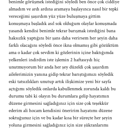
benimle görüşmek istediğini söyledi ben önce çok ciddiye
almadım ve ardı ardına aramaya başlayınca nasıl bir tepki
vereceğimi şaşırdım yüz yüze buluşmaya gittim
konuşmaya başladık asıl sok olduğum olaylar konuşmada
yasandı kendisi benimle tekrar barışmak istediğini bana
haksızlık yaptığını bir şans daha verirsem her şeyin daha
farklı olacağını söyledi önce ikna olmamış gibi gözüktüm
ama o kadar çok sevdim ki gözlerinin içine baktığımda
yelkenleri indirdim iste işlemin 2 haftasıydı hiç
unutmuyorum bir anda her şey düzeldi çok şaşırdım
ailelerimizin yanına gidip tekrar barıştığımızı söyledik
eski tatsızlıkları unutup artık ilişkimize yeni bir sayfa
açtığımı söyledik onlarda kabullenmek zorunda kaldı bu
durumu tabi ki olayın bu durumlara gelip hayatımın
düzene girmesini sağladığınız için size çok teşekkür
ederim ali hocam kendisini öneririm hayatımı düzene
soktuğunuz için ve bu kadar kısa bir süreçte her şeyin
yoluna girmesini sağladığınız için size şükranlarımı