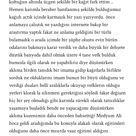
koltuğun altında üçgen şekilde bir kağıt fark ettim ..
Hemen karımla beraber bantlanmış şekilde bulduğumuz
kağıdı açtık içinde karmaşık bir yazı yazıyordu. önce
anlamaya çalıştık ne yazdığını internete bakıp bir
araştırma yaptık fakat ne anlama geldiğini bir türlü
bulamadık o arada içimde bir şüphe oluştu evin bütün
odalarını bakmaya karar verdik ve daha büyük bir dehşete
düştük banyoda dahil olmak üzere 4 tane vefk bulduk
bununla ilgili olarak ne yapabiliriz diye düşünürken
aklıma birden tanıdık bir imama gidip kağıtlarla birlikte
sorduk ne olduklarını imam bunun bir büyü olduğunu ve
verdiği duaları belli aralıklarla okuyup vefklerın olduğu
yerleri klorak la silinmesi gerektiğini söyledi fakat değişen
hiç bir şey olmadığı gibi karımla sürekli olarak tatsızlıklar
yaşamaya başladık bende ne yapacağımı düşünürken
aklıma kuzenimin daha önceden bahsettiği Medyum Ali
hoca geldi aradığımda bu konuyla alakalı olarak eğitimleri
olduğunu daha önce mısırda vaaz eğitimi aldığını