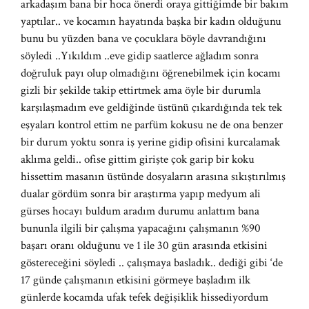
arkadaşım bana bir hoca önerdi oraya gittiğimde bir bakım
yaptılar.. ve kocamın hayatında başka bir kadın olduğunu
bunu bu yüzden bana ve çocuklara böyle davrandığını
söyledi ..Yıkıldım ..eve gidip saatlerce ağladım sonra
doğruluk payı olup olmadığını öğrenebilmek için kocamı
gizli bir şekilde takip ettirtmek ama öyle bir durumla
karşılaşmadım eve geldiğinde üstünü çıkardığında tek tek
eşyaları kontrol ettim ne parfüm kokusu ne de ona benzer
bir durum yoktu sonra iş yerine gidip ofisini kurcalamak
aklıma geldi.. ofise gittim girişte çok garip bir koku
hissettim masanın üstünde dosyaların arasına sıkıştırılmış
dualar gördüm sonra bir araştırma yapıp medyum ali
gürses hocayı buldum aradım durumu anlattım bana
bununla ilgili bir çalışma yapacağını çalışmanın %90
başarı oranı olduğunu ve 1 ile 30 gün arasında etkisini
göstereceğini söyledi .. çalışmaya basladık.. dediği gibi ‘de
17 günde çalışmanın etkisini görmeye başladım ilk
günlerde kocamda ufak tefek değişiklik hissediyordum