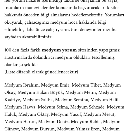
her yorum hakaret içermediği takdirde onaylanan bu sayfa,
insanların manevi alemler konusunda başvuracakları kişiler
hakkında önceden bilgi almalarını hedeflemektedir. Yorumları
okuyarak, çalışacağınız medyum hoca hakkında bilgi
edinebilir, daha önce çalıştıysanız tüm deneyimlerinizi bu
sayfadan aktarabilirsiniz.
100’den fazla farklı
medyum yorum
sitesinden yaptığımız
araştırmalarda dolandırıcı medyum oldukları tescillenmiş
olanlar şu şekilde:
(Liste düzenli olarak güncellenecektir)
Medyum İbrahim, Medyum Emir, Medyum Tibet, Medyum
Olcay, Medyum Hakan Büyük, Medyum Metin, Medyum
Kadriye, Medyum Saliha, Medyum Semiha, Medyum Halil,
Medyum Havva, Medyum Selma, Medyum Şehzade, Medyum
Haluk, Medyum Oktay, Medyum Yusuf, Medyum Mesut,
Medyum Harun, Medyum Deniz, Medyum Rabia, Medyum
Cüneyt, Medyum Dursun, Medyum Yılmaz Eren, Medyum