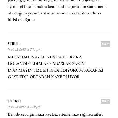
parayı geçtim ve bir kaç gün bekledim bir poşet geldi
açtım içi boştu aradım kendisini ulaşamadım sonra nette
okuduğum yorumlardan anladım ne kadar dolandırıcı
birisi olduğunu
BEHLÜL
Reply
Mart 12, 2017 at 7:18 pm
MEDYUM ÖNAY DENEN SAHTEKARA
DOLANDIRILDIM ARKADAŞLAR SAKİN
İNANMAYIN SİZDEN RİCA EDİYORUM PARANIZI
GASP EDİP ORTADAN KAYBOLUYOR
TURGUT
Reply
Mart 12, 2017 at 7:30 pm
Ben de sevdiğim kızı kaç kez istememize rağmen ailesi