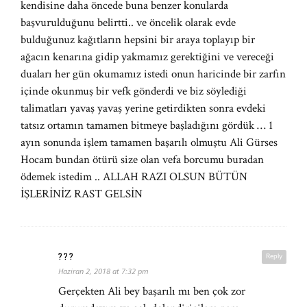
kendisine daha öncede buna benzer konularda
başvurulduğunu belirtti.. ve öncelik olarak evde
bulduğunuz kağıtların hepsini bir araya toplayıp bir
ağacın kenarına gidip yakmamız gerektiğini ve vereceği
duaları her gün okumamız istedi onun haricinde bir zarfın
içinde okunmuş bir vefk gönderdi ve biz söylediği
talimatları yavaş yavaş yerine getirdikten sonra evdeki
tatsız ortamın tamamen bitmeye başladığını gördük … 1
ayın sonunda işlem tamamen başarılı olmuştu Ali Gürses
Hocam bundan ötürü size olan vefa borcumu buradan
ödemek istedim .. ALLAH RAZI OLSUN BÜTÜN
İŞLERİNİZ RAST GELSİN
???
Reply
Haziran 2, 2018 at 7:32 pm
Gerçekten Ali bey başarılı mı ben çok zor