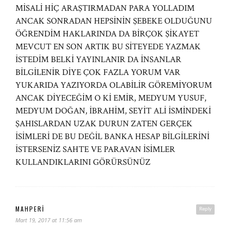
MİSALİ HİÇ ARAŞTIRMADAN PARA YOLLADIM
ANCAK SONRADAN HEPSİNİN ŞEBEKE OLDUĞUNU
ÖĞRENDİM HAKLARINDA DA BİRÇOK ŞİKAYET
MEVCUT EN SON ARTIK BU SİTEYEDE YAZMAK
İSTEDİM BELKİ YAYINLANIR DA İNSANLAR
BİLGİLENİR DİYE ÇOK FAZLA YORUM VAR
YUKARIDA YAZIYORDA OLABİLİR GÖREMİYORUM
ANCAK DİYECEĞİM O Kİ EMİR, MEDYUM YUSUF,
MEDYUM DOĞAN, İBRAHİM, SEYİT ALİ İSMİNDEKİ
ŞAHISLARDAN UZAK DURUN ZATEN GERÇEK
İSİMLERİ DE BU DEĞİL BANKA HESAP BİLGİLERİNİ
İSTERSENİZ SAHTE VE PARAVAN İSİMLER
KULLANDIKLARINI GÖRÜRSÜNÜZ
MAHPERİ
Reply
Mart 19, 2017 at 11:56 am