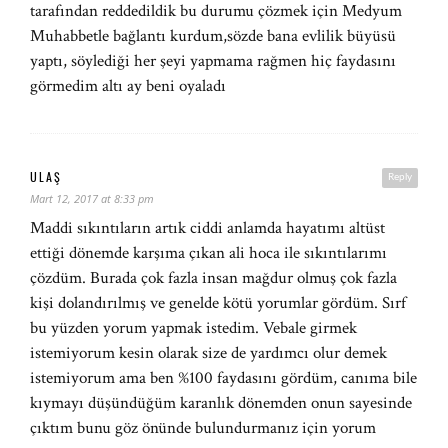
tarafından reddedildik bu durumu çözmek için Medyum
Muhabbetle bağlantı kurdum,sözde bana evlilik büyüsü
yaptı, söylediği her şeyi yapmama rağmen hiç faydasını
görmedim altı ay beni oyaladı
ULAŞ
Reply
Mart 12, 2017 at 8:33 pm
Maddi sıkıntıların artık ciddi anlamda hayatımı altüst
ettiği dönemde karşıma çıkan ali hoca ile sıkıntılarımı
çözdüm. Burada çok fazla insan mağdur olmuş çok fazla
kişi dolandırılmış ve genelde kötü yorumlar gördüm. Sırf
bu yüzden yorum yapmak istedim. Vebale girmek
istemiyorum kesin olarak size de yardımcı olur demek
istemiyorum ama ben %100 faydasını gördüm, canıma bile
kıymayı düşündüğüm karanlık dönemden onun sayesinde
çıktım bunu göz önünde bulundurmanız için yorum