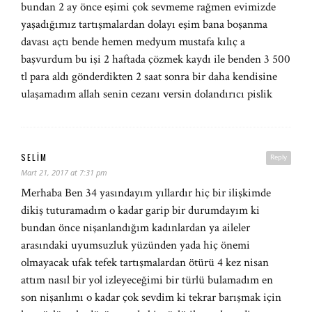
bundan 2 ay önce eşimi çok sevmeme rağmen evimizde
yaşadığımız tartışmalardan dolayı eşim bana boşanma
davası açtı bende hemen medyum mustafa kılıç a
başvurdum bu işi 2 haftada çözmek kaydı ile benden 3 500
tl para aldı gönderdikten 2 saat sonra bir daha kendisine
ulaşamadım allah senin cezanı versin dolandırıcı pislik
SELIM
Reply
Mart 21, 2017 at 7:31 pm
Merhaba Ben 34 yasındayım yıllardır hiç bir ilişkimde
dikiş tuturamadım o kadar garip bir durumdayım ki
bundan önce nişanlandığım kadınlardan ya aileler
arasındaki uyumsuzluk yüzünden yada hiç önemi
olmayacak ufak tefek tartışmalardan ötürü 4 kez nisan
attım nasıl bir yol izleyeceğimi bir türlü bulamadım en
son nişanlımı o kadar çok sevdim ki tekrar barışmak için