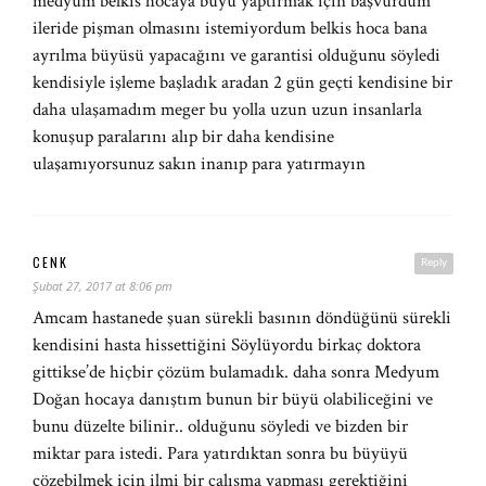
medyum belkıs hocaya büyü yaptırmak için başvurdum
ileride pişman olmasını istemiyordum belkis hoca bana
ayrılma büyüsü yapacağını ve garantisi olduğunu söyledi
kendisiyle işleme başladık aradan 2 gün geçti kendisine bir
daha ulaşamadım meger bu yolla uzun uzun insanlarla
konuşup paralarını alıp bir daha kendisine
ulaşamıyorsunuz sakın inanıp para yatırmayın
CENK
Reply
Şubat 27, 2017 at 8:06 pm
Amcam hastanede şuan sürekli basının döndüğünü sürekli
kendisini hasta hissettiğini Söylüyordu birkaç doktora
gittikse’de hiçbir çözüm bulamadık. daha sonra Medyum
Doğan hocaya danıştım bunun bir büyü olabiliceğini ve
bunu düzelte bilinir.. olduğunu söyledi ve bizden bir
miktar para istedi. Para yatırdıktan sonra bu büyüyü
çözebilmek için ilmi bir çalışma yapması gerektiğini