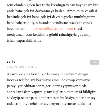
için elinden gelen her türlü kötülüğü yapan kaynanam bir
anda bana çok iyi davranmaya basladı simdi esim ve ailesi
benimle çok iyi bana çok iyi davranıyorlar mutluluğumu
bana bahşettiği için buradan kendisine teşekkür etmek
istedim maili :
medyumalibey@gmail.com
sitesi
medyumali.com kendisine gönül rahatlığıyla güvenip
işlem yaptırabilirsiniz
AYLIN
Reply
Şubat 12, 2017 at 9:51 pm
Kesinlikle ama kesinlikle kanmayın medyum duygu
hocaya telefonlara bakmıyor email.de cevap vermiyor
parayı yatırdıktan sonra geri dönüş yapmıyor birde
sonradan işlem yaptırdığınız kişilerin isimlerini bildiğini
söyleyip tekrar para göndermesen bu kişiye gider her şeyi
anlatırım diye tehtitler savuruyor internette hakkında