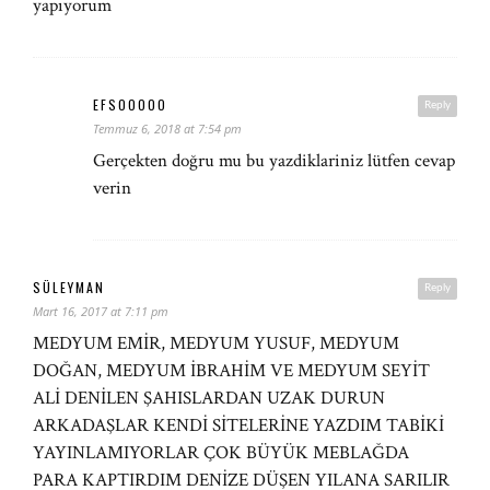
yapıyorum
EFSOOOOO
Reply
Temmuz 6, 2018 at 7:54 pm
Gerçekten doğru mu bu yazdiklariniz lütfen cevap
verin
SÜLEYMAN
Reply
Mart 16, 2017 at 7:11 pm
MEDYUM EMİR, MEDYUM YUSUF, MEDYUM
DOĞAN, MEDYUM İBRAHİM VE MEDYUM SEYİT
ALİ DENİLEN ŞAHISLARDAN UZAK DURUN
ARKADAŞLAR KENDİ SİTELERİNE YAZDIM TABİKİ
YAYINLAMIYORLAR ÇOK BÜYÜK MEBLAĞDA
PARA KAPTIRDIM DENİZE DÜŞEN YILANA SARILIR