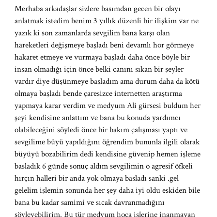
Merhaba arkadaşlar sizlere basımdan gecen bir olayı
anlatmak istedim benim 3 yıllık düzenli bir ilişkim var ne
yazık ki son zamanlarda sevgilim bana karşı olan
hareketleri değişmeye başladı beni devamlı hor görmeye
hakaret etmeye ve vurmaya başladı daha önce böyle bir
insan olmadığı için önce belki canını sıkan bir şeyler
vardır diye düşünmeye başladım ama durum daha da kötü
olmaya başladı bende çaresizce internetten araştırma
yapmaya karar verdim ve medyum Ali gürsesi buldum her
şeyi kendisine anlattım ve bana bu konuda yardımcı
olabileceğini söyledi önce bir bakım çalışması yaptı ve
sevgilime büyü yapıldığını öğrendim bununla ilgili olarak
büyüyü bozabilirim dedi kendisine güvenip hemen işleme
basladık 6 günde sonuç aldım sevgilimin o agresif öfkeli
hırçın halleri bir anda yok olmaya basladı sanki .gel
gelelim işlemin sonunda her şey daha iyi oldu eskiden bile
bana bu kadar samimi ve sıcak davranmadığını
söyleyebilirim. Bu tür medyum hoca işlerine inanmayan