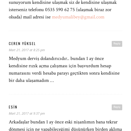
sunuyorum kendisine ulaşmak siz de kendisine ulaşmak
isterseniz telefonu 0535 590 62 75 (ulaşmak biraz zor
olsada) mail adresi ise
medyumalibey@gmail.com
CEREN YÜKSEL
Reply
Mart 21, 2017 at 8:25 pm
Medyum derviş dolandırıcıdır.. bundan 1 ay önce
kendisine rızık açma çalışması için başvurdum hesap
numarasını verdi hesaba parayı geçtikten sonra kendisine
bir daha ulaşamadım …
ESIN
Reply
Mart 21, 2017 at 9:37 pm
Arkadaşlar bundan 1 ay önce eski nişanlımın bana tekrar
dönmesi için ne yapabileceğimi düşünürken birden aklıma