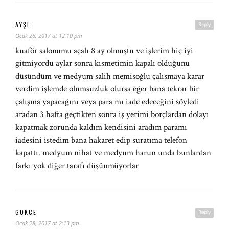
AYŞE
Reply
Ocak 26, 2017 at 12:10 pm
kuaför salonumu açalı 8 ay olmuştu ve işlerim hiç iyi
gitmiyordu aylar sonra kısmetimin kapalı olduğunu
düşündüm ve medyum salih memişoğlu çalışmaya karar
verdim işlemde olumsuzluk olursa eğer bana tekrar bir
çalışma yapacağını veya para mı iade edeceğini söyledi
aradan 3 hafta geçtikten sonra iş yerimi borçlardan dolayı
kapatmak zorunda kaldım kendisini aradım paramı
iadesini istedim bana hakaret edip suratıma telefon
kapattı. medyum nihat ve medyum harun unda bunlardan
farkı yok diğer tarafı düşünmüyorlar
GÖKCE
Reply
Ocak 28, 2017 at 2:13 pm