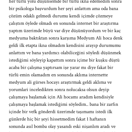
her türlü yolu düşünsemde bir türlü ikna edemedim sonra
bir psikologa başvurdum her şeyi anlattım ama oda bana
çözüm odaklı gelmedi durumu kendi içimde çözmeye
çalıştım öylede olmadı en sonunda internet bir araştırma
yaptım üzerimde büyü var diye düşünüyordum ve bir kaç
medyuma baktıktan sonra karşıma Medyum Ali hoca denk
geldi ilk etapta ikna olmadım kendisini arayıp durumumu
anlattım ve bana yardımcı olabiliceğini söyledi düşünmek
istediğimi söyleyip kapattım sonra içime bir kuşku düştü
acaba bir çalışma yaptırsam işe yarar mı diye fakat bir
türlü emin olamadım en sonunda aklıma internette
medyum ali gürses hocayı araştırmak geldi aklıma ve
yorumlari inceledikten sonra nolucaksa olsun deyip
çalışmaya başlamak için Ali hocamı aradım kendisiyle
çalışmaya başlamak istediğimi söyledim.. bana bir zarfın
içinde bir vefk gönderdi üzerimde taşımamı istedi ilk
günlerde hiç bir şeyi hissetmedim fakat 1 haftanın
sonunda asıl bomba olay yasandı eski nişanlım aradı ve