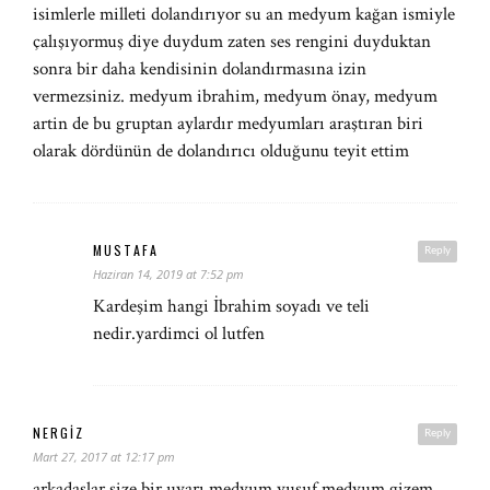
isimlerle milleti dolandırıyor su an medyum kağan ismiyle
çalışıyormuş diye duydum zaten ses rengini duyduktan
sonra bir daha kendisinin dolandırmasına izin
vermezsiniz. medyum ibrahim, medyum önay, medyum
artin de bu gruptan aylardır medyumları araştıran biri
olarak dördünün de dolandırıcı olduğunu teyit ettim
MUSTAFA
Reply
Haziran 14, 2019 at 7:52 pm
Kardeşim hangi İbrahim soyadı ve teli
nedir.yardimci ol lutfen
NERGIZ
Reply
Mart 27, 2017 at 12:17 pm
arkadaşlar size bir uyarı medyum yusuf medyum gizem