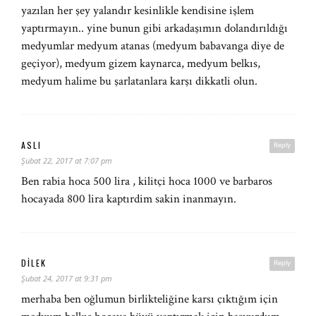
yazılan her şey yalandır kesinlikle kendisine işlem
yaptırmayın.. yine bunun gibi arkadaşımın dolandırıldığı
medyumlar medyum atanas (medyum babavanga diye de
geçiyor), medyum gizem kaynarca, medyum belkıs,
medyum halime bu şarlatanlara karşı dikkatli olun.
ASLI
Reply
Şubat 22, 2017 at 7:07 pm
Ben rabia hoca 500 lira , kilitçi hoca 1000 ve barbaros
hocayada 800 lira kaptırdim sakin inanmayın.
DILEK
Reply
Şubat 24, 2017 at 9:31 pm
merhaba ben oğlumun birlikteliğine karsı çıktığım için