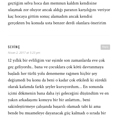
geçtiğim selva hoca dan memnun kaldım kendisine
ulaşmak zor oluyor ancak aldığı paranın karşılığını veriyor
kaç hocaya gittim sonuç alamadım ancak kendisi
gerçekten bu konuda usta benzer derdi olanlara öneririm
SEVINÇ
Reply
Nisan 2, 2017 at 5:23 pm
12 yıllık bir evliliğim var eşimle son zamanlarda eve çok
geç geliyordu.. bana ve çocuklara çok kötü davranmaya
başladı her türlü yolu denememe rağmen hiçbir şey
değişmedi bu konu da beni o kadar çok etkiledi ki sürekli
olarak kafamda farklı şeyler kuruyordum… En sonunda
içimi dökmenin bana daha iyi geleceğini düşündüm ve en
yakın arkadaşımı konuyu bir bir anlattım.. beni
sakinleştirmeye çalışanda başarılı olamadı tabi ki ama
bende bu muameleye dayanacak güç kalmadı o sırada bir