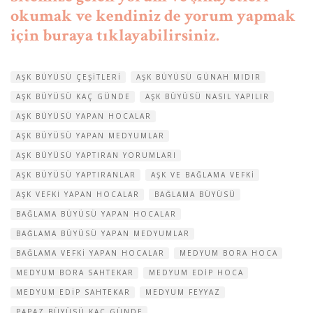
okumak ve kendiniz de yorum yapmak
için buraya tıklayabilirsiniz.
AŞK BÜYÜSÜ ÇEŞITLERI
AŞK BÜYÜSÜ GÜNAH MIDIR
AŞK BÜYÜSÜ KAÇ GÜNDE
AŞK BÜYÜSÜ NASIL YAPILIR
AŞK BÜYÜSÜ YAPAN HOCALAR
AŞK BÜYÜSÜ YAPAN MEDYUMLAR
AŞK BÜYÜSÜ YAPTIRAN YORUMLARI
AŞK BÜYÜSÜ YAPTIRANLAR
AŞK VE BAĞLAMA VEFKI
AŞK VEFKI YAPAN HOCALAR
BAĞLAMA BÜYÜSÜ
BAĞLAMA BÜYÜSÜ YAPAN HOCALAR
BAĞLAMA BÜYÜSÜ YAPAN MEDYUMLAR
BAĞLAMA VEFKI YAPAN HOCALAR
MEDYUM BORA HOCA
MEDYUM BORA SAHTEKAR
MEDYUM EDIP HOCA
MEDYUM EDIP SAHTEKAR
MEDYUM FEYYAZ
PAPAZ BÜYÜSÜ KAÇ GÜNDE