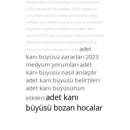
medyumlar
2020 medyum hoca yorumları
2020 medyum şikayetleri
2025 medyum
yorumları
aachen medyum hocalar
aileyi
evliliğe ikna etmek için dua
adana medyum
arıyorum
aarhus medyum hocalar
abd
medyum hocalar
acıpayam medyum hocalar
adalar medyum hoca
adalar medyumlar
adet
adana en iyi medyum hocalar
kanı büyüsü zararları
2023
medyum yorumları
adet
kanı büyüsü nasıl anlaşılır
adet kanı büyüsü belirtileri
adet kanı büyüsünün
adet kanı
etkileri
büyüsü bozan hocalar