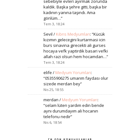
sebebiyle evleri ayırmak zorunda
kaldık. Başka şehre gitti, başka bir
kadının yanına taşındı. Ama
gönlüm…
”
Tem 3, 18:24
Sevil
/
Kıbrıs Medyumları
: “
Kücük
kızımın gelecegini kurtarmasi icin
burs sinavina girecekti ali gurses
hocaya vefk yaptirdik basari vefki
allah razi olsun hem hocamdan…
”
Tem 3, 18:24
elife
/
Medyum Yorumları
:
“
05355906275 umarım faydası olur
sizede merdan bey
”
Nis 25, 18:55
merdan
/
Medyum Yorumları
:
“
selam lüten yardım edin bende
aynı durumdayım ali hocanın
telefonu nedir
”
Nis 6, 18:54