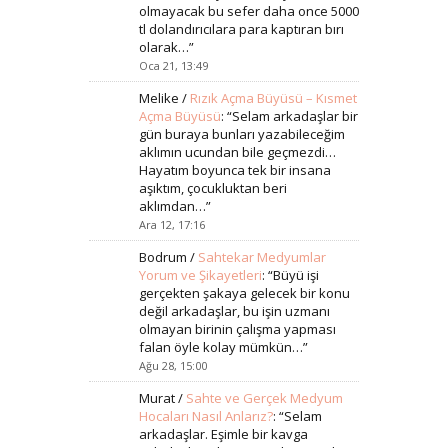
olmayacak bu sefer daha once 5000
tl dolandırıcılara para kaptıran bırı
olarak…
”
Oca 21, 13:49
Melike
/
Rızık Açma Büyüsü – Kısmet
Açma Büyüsü
: “
Selam arkadaşlar bir
gün buraya bunları yazabileceğim
aklımın ucundan bile geçmezdi…
Hayatım boyunca tek bir insana
aşıktım, çocukluktan beri
aklımdan…
”
Ara 12, 17:16
Bodrum
/
Sahtekar Medyumlar
Yorum ve Şikayetleri
: “
Büyü işi
gerçekten şakaya gelecek bir konu
değil arkadaşlar, bu işin uzmanı
olmayan birinin çalışma yapması
falan öyle kolay mümkün…
”
Ağu 28, 15:00
Murat
/
Sahte ve Gerçek Medyum
Hocaları Nasıl Anlarız?
: “
Selam
arkadaşlar. Eşimle bir kavga