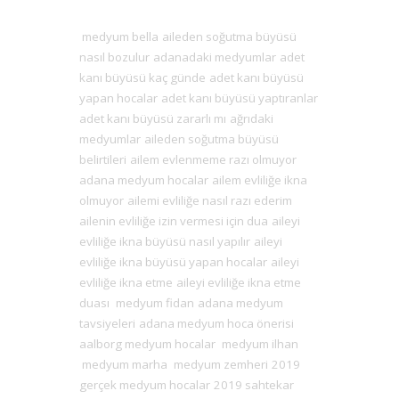
medyum bella
aileden soğutma büyüsü
nasıl bozulur
adanadaki medyumlar
adet
kanı büyüsü kaç günde
adet kanı büyüsü
yapan hocalar
adet kanı büyüsü yaptıranlar
adet kanı büyüsü zararlı mı
ağrıdaki
medyumlar
aileden soğutma büyüsü
belirtileri
ailem evlenmeme razı olmuyor
adana medyum hocalar
ailem evliliğe ikna
olmuyor
ailemi evliliğe nasıl razı ederim
ailenin evliliğe izin vermesi için dua
aileyi
evliliğe ikna büyüsü nasıl yapılır
aileyi
evliliğe ikna büyüsü yapan hocalar
aileyi
evliliğe ikna etme
aileyi evliliğe ikna etme
duası
medyum fidan
adana medyum
tavsiyeleri
adana medyum hoca önerisi
aalborg medyum hocalar
medyum ilhan
medyum marha
medyum zemheri
2019
gerçek medyum hocalar
2019 sahtekar