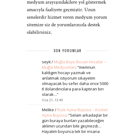
medyum arayışındakilere yol göstermek
amacıyla faaliyete geçmiştir. Uzun
senelerdir hizmet veren medyum yorum
sitemize siz de yorumlarınızla destek
olabilirsiniz.
SON YORUMLAR
seyit
/
Muğla Büyü Bozan Hocalar –
Muğla Medyumları
: “
memnun
kaldıgım hocayı yazmak ve
anlatmak ıstıyorum sıkayetim
olmayacak bu sefer daha once 5000
tl dolandırıcılara para kaptıran bırı
olarak…
”
Oca 21, 13:49
Melike
/
Rızık Açma Büyüsü – Kısmet
Açma Büyüsü
: “
Selam arkadaşlar bir
gün buraya bunları yazabileceğim
aklımın ucundan bile geçmezdi…
Hayatım boyunca tek bir insana