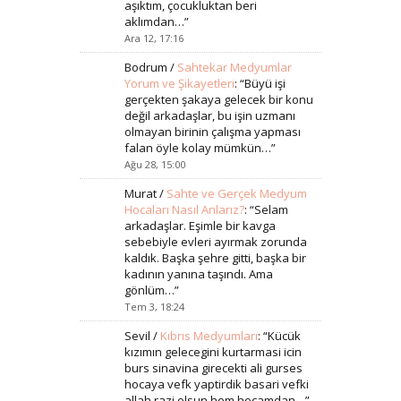
aşıktım, çocukluktan beri
aklımdan…
”
Ara 12, 17:16
Bodrum
/
Sahtekar Medyumlar
Yorum ve Şikayetleri
: “
Büyü işi
gerçekten şakaya gelecek bir konu
değil arkadaşlar, bu işin uzmanı
olmayan birinin çalışma yapması
falan öyle kolay mümkün…
”
Ağu 28, 15:00
Murat
/
Sahte ve Gerçek Medyum
Hocaları Nasıl Anlarız?
: “
Selam
arkadaşlar. Eşimle bir kavga
sebebiyle evleri ayırmak zorunda
kaldık. Başka şehre gitti, başka bir
kadının yanına taşındı. Ama
gönlüm…
”
Tem 3, 18:24
Sevil
/
Kıbrıs Medyumları
: “
Kücük
kızımın gelecegini kurtarmasi icin
burs sinavina girecekti ali gurses
hocaya vefk yaptirdik basari vefki
allah razi olsun hem hocamdan…
”