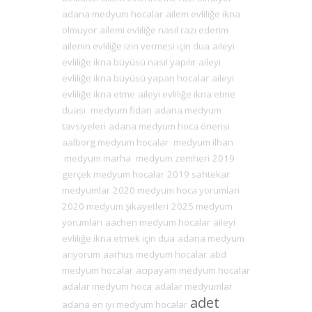
adana medyum hocalar
ailem evliliğe ikna
olmuyor
ailemi evliliğe nasıl razı ederim
ailenin evliliğe izin vermesi için dua
aileyi
evliliğe ikna büyüsü nasıl yapılır
aileyi
evliliğe ikna büyüsü yapan hocalar
aileyi
evliliğe ikna etme
aileyi evliliğe ikna etme
duası
medyum fidan
adana medyum
tavsiyeleri
adana medyum hoca önerisi
aalborg medyum hocalar
medyum ilhan
medyum marha
medyum zemheri
2019
gerçek medyum hocalar
2019 sahtekar
medyumlar
2020 medyum hoca yorumları
2020 medyum şikayetleri
2025 medyum
yorumları
aachen medyum hocalar
aileyi
evliliğe ikna etmek için dua
adana medyum
arıyorum
aarhus medyum hocalar
abd
medyum hocalar
acıpayam medyum hocalar
adalar medyum hoca
adalar medyumlar
adet
adana en iyi medyum hocalar