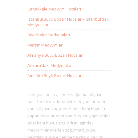
Çanakkale Medyum Hocaları
İstanbul Büyü Bozan Hocalar – İstanbul’daki
Medyumlar
Diyarbakır Medyumları
Mersin Medyumları
Almanya Büyü Bozan Hocalar
Ankara’daki Medyumlar
Amerika Büyü Bozan Hocalar
medyum bella
aileden soğutma büyüsü
nasıl bozulur
adanadaki medyumlar
adet
kanı büyüsü kaç günde
adet kanı büyüsü
yapan hocalar
adet kanı büyüsü yaptıranlar
adet kanı büyüsü zararlı mı
ağrıdaki
medyumlar
aileden soğutma büyüsü
belirtileri
ailem evlenmeme razı olmuyor