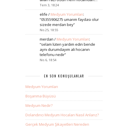
Tem 3, 18:24
elife
/
Medyum Yorumları
:
“
05355906275 umarım faydası olur
sizede merdan bey
”
Nis 25, 18:55
merdan
/
Medyum Yorumları
:
“
selam lüten yardım edin bende
aynı durumdayım ali hocanın
telefonu nedir
”
Nis 6, 18:54
EN SON KONUŞULANLAR
Medyum Yorumları
Boşanma Büyüsü
Medyum Nedir?
Dolandırıcı Medyum Hocaları Nasıl Anlarız?
Gerçek Medyum Şikayetleri Nereden