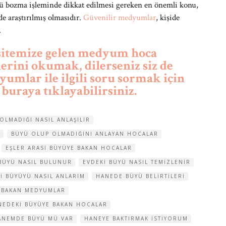
ü bozma işleminde dikkat edilmesi gereken en önemli konu,
de araştırılmış olmasıdır.
Güvenilir medyumlar
, kişide
.
 sitemize gelen medyum hoca
lerini okumak, dilerseniz siz de
mlar ile ilgili soru sormak için
 buraya tıklayabilirsiniz.
OLMADIĞI NASIL ANLAŞILIR
R
BÜYÜ OLUP OLMADIĞINI ANLAYAN HOCALAR
EŞLER ARASI BÜYÜYE BAKAN HOCALAR
BÜYÜ NASIL BULUNUR
EVDEKI BÜYÜ NASIL TEMIZLENIR
I BÜYÜYÜ NASIL ANLARIM
HANEDE BÜYÜ BELIRTILERI
 BAKAN MEDYUMLAR
NEDEKI BÜYÜYE BAKAN HOCALAR
ANEMDE BÜYÜ MÜ VAR
HANEYE BAKTIRMAK ISTIYORUM