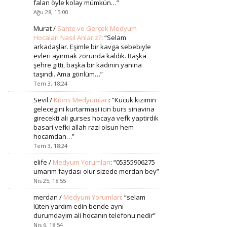
falan öyle kolay mümkün…
”
Ağu 28, 15:00
Murat
/
Sahte ve Gerçek Medyum
Hocaları Nasıl Anlarız?
: “
Selam
arkadaşlar. Eşimle bir kavga sebebiyle
evleri ayırmak zorunda kaldık. Başka
şehre gitti, başka bir kadının yanına
taşındı. Ama gönlüm…
”
Tem 3, 18:24
Sevil
/
Kıbrıs Medyumları
: “
Kücük kızımın
gelecegini kurtarmasi icin burs sinavina
girecekti ali gurses hocaya vefk yaptirdik
basari vefki allah razi olsun hem
hocamdan…
”
Tem 3, 18:24
elife
/
Medyum Yorumları
: “
05355906275
umarım faydası olur sizede merdan bey
”
Nis 25, 18:55
merdan
/
Medyum Yorumları
: “
selam
lüten yardım edin bende aynı
durumdayım ali hocanın telefonu nedir
”
Nis 6, 18:54