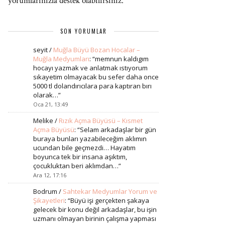
yorumlarınızla destek olabilirsiniz.
SON YORUMLAR
seyit
/
Muğla Büyü Bozan Hocalar –
Muğla Medyumları
: “
memnun kaldıgım
hocayı yazmak ve anlatmak ıstıyorum
sıkayetim olmayacak bu sefer daha once
5000 tl dolandırıcılara para kaptıran bırı
olarak…
”
Oca 21, 13:49
Melike
/
Rızık Açma Büyüsü – Kısmet
Açma Büyüsü
: “
Selam arkadaşlar bir gün
buraya bunları yazabileceğim aklımın
ucundan bile geçmezdi… Hayatım
boyunca tek bir insana aşıktım,
çocukluktan beri aklımdan…
”
Ara 12, 17:16
Bodrum
/
Sahtekar Medyumlar Yorum ve
Şikayetleri
: “
Büyü işi gerçekten şakaya
gelecek bir konu değil arkadaşlar, bu işin
uzmanı olmayan birinin çalışma yapması