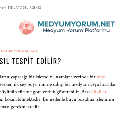
A TIKLAYABİLİRSİNİZ.
EDYUM YORUMLARI
IL TESPIT EDILIR?
arın yapacağı bir işlemdir. İnsanlar üzerinde bir
büyü
ereken ilk şey büyü ilmine sahip bir medyum veya hocadan
büyünün türüne göre zorluk gösterebilir. Bazı
büyüler
n bozulabilmektedir. Bu nedenle büyü bozulma işleminin
ınması gerekmektedir.