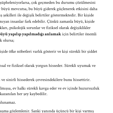
n şüpheleniyorlarsa, çok geçmeden bu durumu çözülmesini
r büyü mevcutsa, bu büyü giderek güçlenerek etkisini daha
ış şekilleri ile değişik belirtiler göstermektedir. Bir kişide
anıyan insanlar fark edebilir. Çünkü zamanla büyü, kişide
arı, psikolojik sorunlar ve fiziksel olarak değişiklikler
üyü yapılıp yapılmadığı anlamak
için belirtiler önemli
k olursa;
de öfke nöbetleri varlık gösterir ve kişi sürekli bir şiddet
sal ve fiziksel olarak yorgun hisseder. Sürekli uyumak ve
 sinirli hissederek çevresindekilere bunu hissettirir.
lmışsa, ev halkı sürekli kavga eder ve ev içinde huzursuzluk
kazanılan her şey kaybedilir.
bulunamaz.
onuşma gözlemlenir. Sanki yanında üçüncü bir kişi varmış