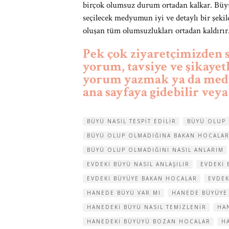
birçok olumsuz durum ortadan kalkar. Büy
seçilecek medyumun iyi ve detaylı bir şekil
oluşan tüm olumsuzlukları ortadan kaldırır
Pek çok ziyaretçimizden
yorum, tavsiye ve şikayet
yorum yazmak ya da medyu
ana sayfaya gidebilir veya
BÜYÜ NASIL TESPIT EDILIR
BÜYÜ OLUP 
BÜYÜ OLUP OLMADIĞINA BAKAN HOCALA
BÜYÜ OLUP OLMADIĞINI NASIL ANLARIM
EVDEKI BÜYÜ NASIL ANLAŞILIR
EVDEKI 
EVDEKI BÜYÜYE BAKAN HOCALAR
EVDEK
HANEDE BÜYÜ VAR MI
HANEDE BÜYÜYE
HANEDEKI BÜYÜ NASIL TEMIZLENIR
HA
HANEDEKI BÜYÜYÜ BOZAN HOCALAR
H