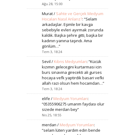
Ağu 28, 15:00
Murat
/
Sahte ve Gerçek Medyum
Hocaları Nasıl Anlarız?
: “
Selam
arkadaşlar. Eşimle bir kavga
sebebiyle evleri ayırmak zorunda
kaldık. Başka şehre gitti, başka bir
kadının yanına taşındı. Ama
gönlüm…
”
Tem 3, 18:24
Sevil
/
Kıbrıs Medyumları
: “
Kücük
kızımın gelecegini kurtarmasi icin
burs sinavina girecekti ali gurses
hocaya vefk yaptirdik basari vefki
allah razi olsun hem hocamdan…
”
Tem 3, 18:24
elife
/
Medyum Yorumları
:
“
05355906275 umarım faydası olur
sizede merdan bey
”
Nis 25, 18:55
merdan
/
Medyum Yorumları
:
“
selam lüten yardım edin bende