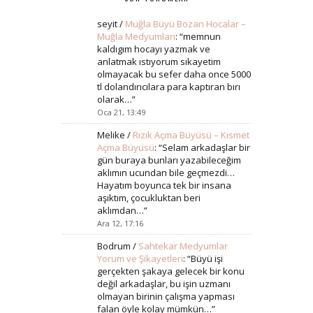
seyit
/
Muğla Büyü Bozan Hocalar –
Muğla Medyumları
: “
memnun
kaldıgım hocayı yazmak ve
anlatmak ıstıyorum sıkayetim
olmayacak bu sefer daha once 5000
tl dolandırıcılara para kaptıran bırı
olarak…
”
Oca 21, 13:49
Melike
/
Rızık Açma Büyüsü – Kısmet
Açma Büyüsü
: “
Selam arkadaşlar bir
gün buraya bunları yazabileceğim
aklımın ucundan bile geçmezdi…
Hayatım boyunca tek bir insana
aşıktım, çocukluktan beri
aklımdan…
”
Ara 12, 17:16
Bodrum
/
Sahtekar Medyumlar
Yorum ve Şikayetleri
: “
Büyü işi
gerçekten şakaya gelecek bir konu
değil arkadaşlar, bu işin uzmanı
olmayan birinin çalışma yapması
falan öyle kolay mümkün…
”