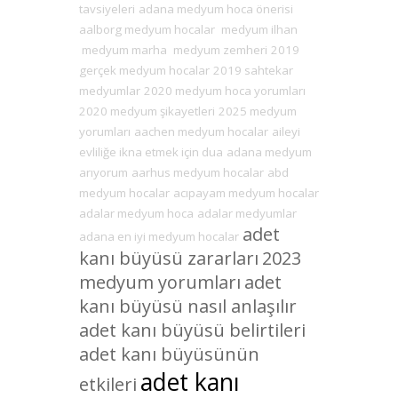
tavsiyeleri
adana medyum hoca önerisi
aalborg medyum hocalar
medyum ilhan
medyum marha
medyum zemheri
2019
gerçek medyum hocalar
2019 sahtekar
medyumlar
2020 medyum hoca yorumları
2020 medyum şikayetleri
2025 medyum
yorumları
aachen medyum hocalar
aileyi
evliliğe ikna etmek için dua
adana medyum
arıyorum
aarhus medyum hocalar
abd
medyum hocalar
acıpayam medyum hocalar
adalar medyum hoca
adalar medyumlar
adet
adana en iyi medyum hocalar
kanı büyüsü zararları
2023
medyum yorumları
adet
kanı büyüsü nasıl anlaşılır
adet kanı büyüsü belirtileri
adet kanı büyüsünün
adet kanı
etkileri