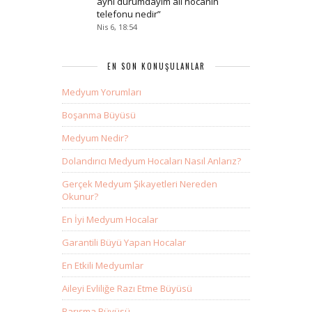
aynı durumdayım ali hocanın
telefonu nedir
”
Nis 6, 18:54
EN SON KONUŞULANLAR
Medyum Yorumları
Boşanma Büyüsü
Medyum Nedir?
Dolandırıcı Medyum Hocaları Nasıl Anlarız?
Gerçek Medyum Şikayetleri Nereden
Okunur?
En İyi Medyum Hocalar
Garantili Büyü Yapan Hocalar
En Etkili Medyumlar
Aileyi Evliliğe Razı Etme Büyüsü
Barışma Büyüsü