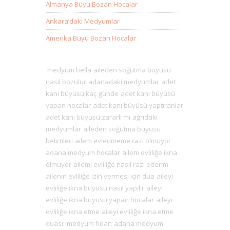
Almanya Büyü Bozan Hocalar
Ankara’daki Medyumlar
Amerika Büyü Bozan Hocalar
medyum bella
aileden soğutma büyüsü
nasıl bozulur
adanadaki medyumlar
adet
kanı büyüsü kaç günde
adet kanı büyüsü
yapan hocalar
adet kanı büyüsü yaptıranlar
adet kanı büyüsü zararlı mı
ağrıdaki
medyumlar
aileden soğutma büyüsü
belirtileri
ailem evlenmeme razı olmuyor
adana medyum hocalar
ailem evliliğe ikna
olmuyor
ailemi evliliğe nasıl razı ederim
ailenin evliliğe izin vermesi için dua
aileyi
evliliğe ikna büyüsü nasıl yapılır
aileyi
evliliğe ikna büyüsü yapan hocalar
aileyi
evliliğe ikna etme
aileyi evliliğe ikna etme
duası
medyum fidan
adana medyum