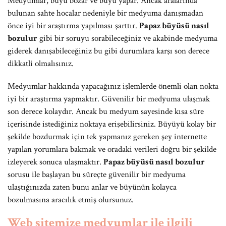
Medyumlar, büyü bozar ve büyü yapar. Ancak aralarında
bulunan sahte hocalar nedeniyle bir medyuma danışmadan
önce iyi bir araştırma yapılması şarttır.
Papaz büyüsü nasıl
bozulur
gibi bir soruyu sorabileceğiniz ve akabinde medyuma
giderek danışabileceğiniz bu gibi durumlara karşı son derece
dikkatli olmalısınız.
Medyumlar hakkında yapacağınız işlemlerde önemli olan nokta
iyi bir araştırma yapmaktır. Güvenilir bir medyuma ulaşmak
son derece kolaydır. Ancak bu medyum sayesinde kısa süre
içerisinde istediğiniz noktaya erişebilirsiniz. Büyüyü kolay bir
şekilde bozdurmak için tek yapmanız gereken şey internette
yapılan yorumlara bakmak ve oradaki verileri doğru bir şekilde
izleyerek sonuca ulaşmaktır.
Papaz büyüsü nasıl bozulur
sorusu ile başlayan bu süreçte güvenilir bir medyuma
ulaştığınızda zaten bunu anlar ve büyünün kolayca
bozulmasına aracılık etmiş olursunuz.
Web sitemize medyumlar ile ilgili