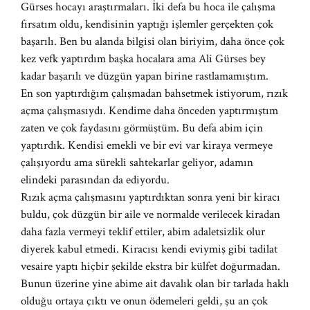
Gürses hocayı araştırmaları. İki defa bu hoca ile çalışma
fırsatım oldu, kendisinin yaptığı işlemler gerçekten çok
başarılı. Ben bu alanda bilgisi olan biriyim, daha önce çok
kez vefk yaptırdım başka hocalara ama Ali Gürses bey
kadar başarılı ve düzgün yapan birine rastlamamıştım.
En son yaptırdığım çalışmadan bahsetmek istiyorum, rızık
açma çalışmasıydı. Kendime daha önceden yaptırmıştım
zaten ve çok faydasını görmüştüm. Bu defa abim için
yaptırdık. Kendisi emekli ve bir evi var kiraya vermeye
çalışıyordu ama sürekli sahtekarlar geliyor, adamın
elindeki parasından da ediyordu.
Rızık açma çalışmasını yaptırdıktan sonra yeni bir kiracı
buldu, çok düzgün bir aile ve normalde verilecek kiradan
daha fazla vermeyi teklif ettiler, abim adaletsizlik olur
diyerek kabul etmedi. Kiracısı kendi eviymiş gibi tadilat
vesaire yaptı hiçbir şekilde ekstra bir külfet doğurmadan.
Bunun üzerine yine abime ait davalık olan bir tarlada haklı
olduğu ortaya çıktı ve onun ödemeleri geldi, şu an çok