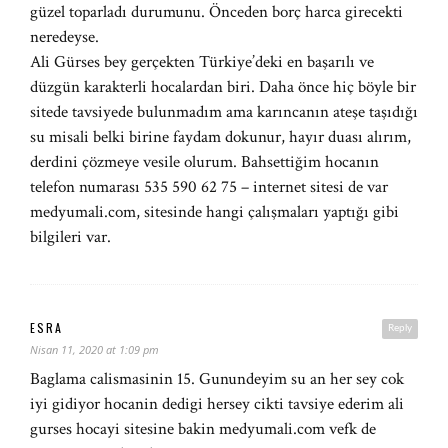
güzel toparladı durumunu. Önceden borç harca girecekti
neredeyse.
Ali Gürses bey gerçekten Türkiye’deki en başarılı ve
düzgün karakterli hocalardan biri. Daha önce hiç böyle bir
sitede tavsiyede bulunmadım ama karıncanın ateşe taşıdığı
su misali belki birine faydam dokunur, hayır duası alırım,
derdini çözmeye vesile olurum. Bahsettiğim hocanın
telefon numarası 535 590 62 75 – internet sitesi de var
medyumali.com, sitesinde hangi çalışmaları yaptığı gibi
bilgileri var.
ESRA
Reply
Nisan 11, 2020 at 1:09 pm
Baglama calismasinin 15. Gunundeyim su an her sey cok
iyi gidiyor hocanin dedigi hersey cikti tavsiye ederim ali
gurses hocayi sitesine bakin medyumali.com vefk de