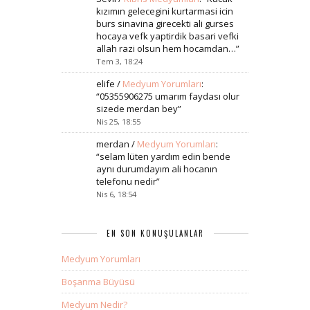
kızımın gelecegini kurtarmasi icin
burs sinavina girecekti ali gurses
hocaya vefk yaptirdik basari vefki
allah razi olsun hem hocamdan…
”
Tem 3, 18:24
elife
/
Medyum Yorumları
:
“
05355906275 umarım faydası olur
sizede merdan bey
”
Nis 25, 18:55
merdan
/
Medyum Yorumları
:
“
selam lüten yardım edin bende
aynı durumdayım ali hocanın
telefonu nedir
”
Nis 6, 18:54
EN SON KONUŞULANLAR
Medyum Yorumları
Boşanma Büyüsü
Medyum Nedir?