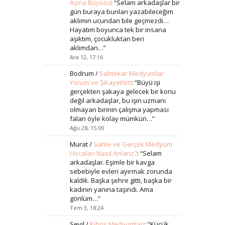
Açma Büyüsü
: “
Selam arkadaşlar bir
gün buraya bunları yazabileceğim
aklımın ucundan bile geçmezdi…
Hayatım boyunca tek bir insana
aşıktım, çocukluktan beri
aklımdan…
”
Ara 12, 17:16
Bodrum
/
Sahtekar Medyumlar
Yorum ve Şikayetleri
: “
Büyü işi
gerçekten şakaya gelecek bir konu
değil arkadaşlar, bu işin uzmanı
olmayan birinin çalışma yapması
falan öyle kolay mümkün…
”
Ağu 28, 15:00
Murat
/
Sahte ve Gerçek Medyum
Hocaları Nasıl Anlarız?
: “
Selam
arkadaşlar. Eşimle bir kavga
sebebiyle evleri ayırmak zorunda
kaldık. Başka şehre gitti, başka bir
kadının yanına taşındı. Ama
gönlüm…
”
Tem 3, 18:24
Sevil
/
Kıbrıs Medyumları
: “
Kücük