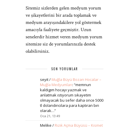
Sitemiz sizlerden gelen medyum yorum
ve şikayetlerini bir arada toplamak ve
medyum arayışındakilere yol göstermek
amacıyla faaliyete geçmiştir. Uzun
senelerdir hizmet veren medyum yorum
sitemize siz de yorumlarınızla destek
olabilirsiniz.
SON YORUMLAR
seyit
/
Muğla Büyü Bozan Hocalar –
Muğla Medyumları
: “
memnun
kaldıgım hocayı yazmak ve
anlatmak ıstıyorum sıkayetim
olmayacak bu sefer daha once 5000
tl dolandırıcılara para kaptıran bırı
olarak…
”
Oca 21, 13:49
Melike
/
Rızık Açma Büyüsü – Kısmet