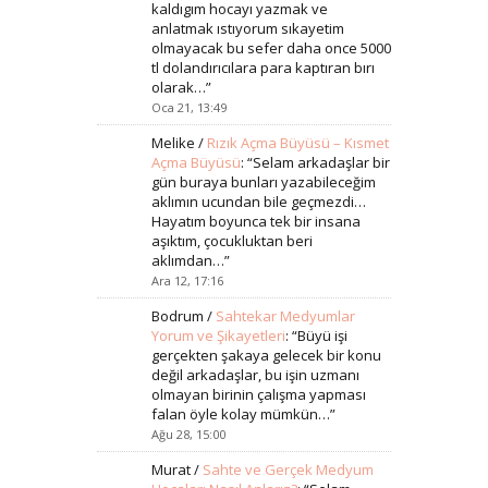
kaldıgım hocayı yazmak ve
anlatmak ıstıyorum sıkayetim
olmayacak bu sefer daha once 5000
tl dolandırıcılara para kaptıran bırı
olarak…
”
Oca 21, 13:49
Melike
/
Rızık Açma Büyüsü – Kısmet
Açma Büyüsü
: “
Selam arkadaşlar bir
gün buraya bunları yazabileceğim
aklımın ucundan bile geçmezdi…
Hayatım boyunca tek bir insana
aşıktım, çocukluktan beri
aklımdan…
”
Ara 12, 17:16
Bodrum
/
Sahtekar Medyumlar
Yorum ve Şikayetleri
: “
Büyü işi
gerçekten şakaya gelecek bir konu
değil arkadaşlar, bu işin uzmanı
olmayan birinin çalışma yapması
falan öyle kolay mümkün…
”
Ağu 28, 15:00
Murat
/
Sahte ve Gerçek Medyum