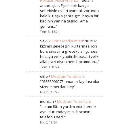
Hocaları Nasıl Anlarız?
: “
Selam
arkadaşlar. Eşimle bir kavga
sebebiyle evleri ayırmak zorunda
kaldık. Başka şehre gitti, başka bir
kadının yanına taşındı. Ama
gönlüm…
”
Tem 3, 18:24
Sevil
/
Kıbrıs Medyumları
: “
Kücük
kızımın gelecegini kurtarmasi icin
burs sinavina girecekti ali gurses
hocaya vefk yaptirdik basari vefki
allah razi olsun hem hocamdan…
”
Tem 3, 18:24
elife
/
Medyum Yorumları
:
“
05355906275 umarım faydası olur
sizede merdan bey
”
Nis 25, 18:55
merdan
/
Medyum Yorumları
:
“
selam lüten yardım edin bende
aynı durumdayım ali hocanın
telefonu nedir
”
Nis 6, 18:54