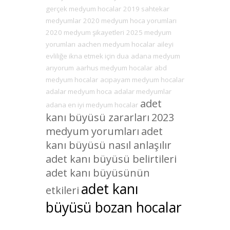
gerçek medyum hocalar
2019 sahtekar
medyumlar
2020 medyum hoca yorumları
2020 medyum şikayetleri
2025 medyum
yorumları
aachen medyum hocalar
aileyi
evliliğe ikna etmek için dua
adana medyum
arıyorum
aarhus medyum hocalar
abd
medyum hocalar
acıpayam medyum hocalar
adalar medyum hoca
adalar medyumlar
adet
adana en iyi medyum hocalar
kanı büyüsü zararları
2023
medyum yorumları
adet
kanı büyüsü nasıl anlaşılır
adet kanı büyüsü belirtileri
adet kanı büyüsünün
adet kanı
etkileri
büyüsü bozan hocalar