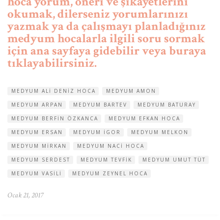
hoca yorum, öneri ve şikayetlerini
okumak, dilerseniz yorumlarınızı
yazmak ya da çalışmayı planladığınız
medyum hocalarla ilgili soru sormak
için ana sayfaya gidebilir veya buraya
tıklayabilirsiniz.
MEDYUM ALI DENIZ HOCA
MEDYUM AMON
MEDYUM ARPAN
MEDYUM BARTEV
MEDYUM BATURAY
MEDYUM BERFIN ÖZKANCA
MEDYUM EFKAN HOCA
MEDYUM ERSAN
MEDYUM IGOR
MEDYUM MELKON
MEDYUM MIRKAN
MEDYUM NACI HOCA
MEDYUM SERDEST
MEDYUM TEVFIK
MEDYUM UMUT TÜT
MEDYUM VASILI
MEDYUM ZEYNEL HOCA
Ocak 21, 2017