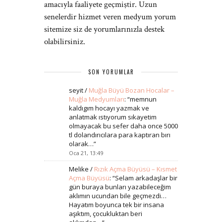
amacıyla faaliyete geçmiştir. Uzun
senelerdir hizmet veren medyum yorum
sitemize siz de yorumlarınızla destek
olabilirsiniz.
SON YORUMLAR
seyit
/
Muğla Büyü Bozan Hocalar –
Muğla Medyumları
: “
memnun
kaldıgım hocayı yazmak ve
anlatmak ıstıyorum sıkayetim
olmayacak bu sefer daha once 5000
tl dolandırıcılara para kaptıran bırı
olarak…
”
Oca 21, 13:49
Melike
/
Rızık Açma Büyüsü – Kısmet
Açma Büyüsü
: “
Selam arkadaşlar bir
gün buraya bunları yazabileceğim
aklımın ucundan bile geçmezdi…
Hayatım boyunca tek bir insana
aşıktım, çocukluktan beri