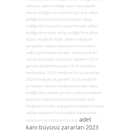
olmuyor
ailemi evliliğe nasıl razı ederim
ailenin evliliğe izin vermesi için dua
aileyi
evliliğe ikna büyüsü nasıl yapılır
aileyi
evliliğe ikna büyüsü yapan hocalar
aileyi
evliliğe ikna etme
aileyi evliliğe ikna etme
duası
medyum fidan
adana medyum
tavsiyeleri
adana medyum hoca önerisi
aalborg medyum hocalar
medyum ilhan
medyum marha
medyum zemheri
2019
gerçek medyum hocalar
2019 sahtekar
medyumlar
2020 medyum hoca yorumları
2020 medyum şikayetleri
2025 medyum
yorumları
aachen medyum hocalar
aileyi
evliliğe ikna etmek için dua
adana medyum
arıyorum
aarhus medyum hocalar
abd
medyum hocalar
acıpayam medyum hocalar
adalar medyum hoca
adalar medyumlar
adet
adana en iyi medyum hocalar
kanı büyüsü zararları
2023