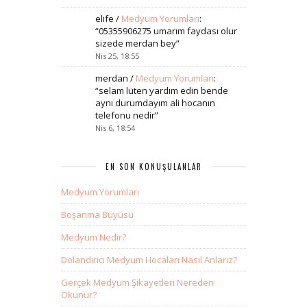
elife
/
Medyum Yorumları
:
“
05355906275 umarım faydası olur
sizede merdan bey
”
Nis 25, 18:55
merdan
/
Medyum Yorumları
:
“
selam lüten yardım edin bende
aynı durumdayım ali hocanın
telefonu nedir
”
Nis 6, 18:54
EN SON KONUŞULANLAR
Medyum Yorumları
Boşanma Büyüsü
Medyum Nedir?
Dolandırıcı Medyum Hocaları Nasıl Anlarız?
Gerçek Medyum Şikayetleri Nereden
Okunur?