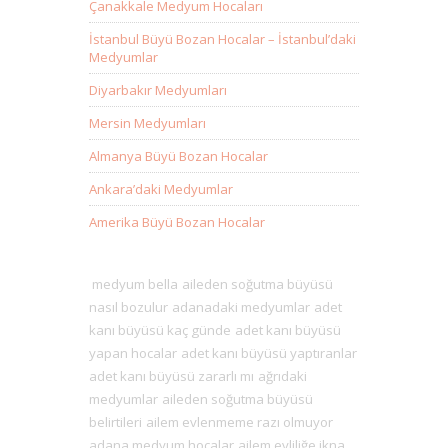
Çanakkale Medyum Hocaları
İstanbul Büyü Bozan Hocalar – İstanbul’daki
Medyumlar
Diyarbakır Medyumları
Mersin Medyumları
Almanya Büyü Bozan Hocalar
Ankara’daki Medyumlar
Amerika Büyü Bozan Hocalar
medyum bella
aileden soğutma büyüsü
nasıl bozulur
adanadaki medyumlar
adet
kanı büyüsü kaç günde
adet kanı büyüsü
yapan hocalar
adet kanı büyüsü yaptıranlar
adet kanı büyüsü zararlı mı
ağrıdaki
medyumlar
aileden soğutma büyüsü
belirtileri
ailem evlenmeme razı olmuyor
adana medyum hocalar
ailem evliliğe ikna