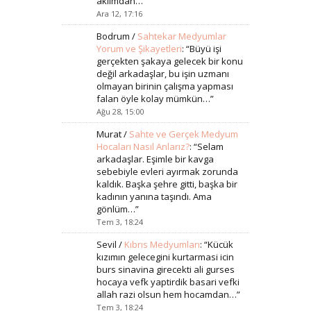
aklımdan…
”
Ara 12, 17:16
Bodrum
/
Sahtekar Medyumlar
Yorum ve Şikayetleri
: “
Büyü işi
gerçekten şakaya gelecek bir konu
değil arkadaşlar, bu işin uzmanı
olmayan birinin çalışma yapması
falan öyle kolay mümkün…
”
Ağu 28, 15:00
Murat
/
Sahte ve Gerçek Medyum
Hocaları Nasıl Anlarız?
: “
Selam
arkadaşlar. Eşimle bir kavga
sebebiyle evleri ayırmak zorunda
kaldık. Başka şehre gitti, başka bir
kadının yanına taşındı. Ama
gönlüm…
”
Tem 3, 18:24
Sevil
/
Kıbrıs Medyumları
: “
Kücük
kızımın gelecegini kurtarmasi icin
burs sinavina girecekti ali gurses
hocaya vefk yaptirdik basari vefki
allah razi olsun hem hocamdan…
”
Tem 3, 18:24