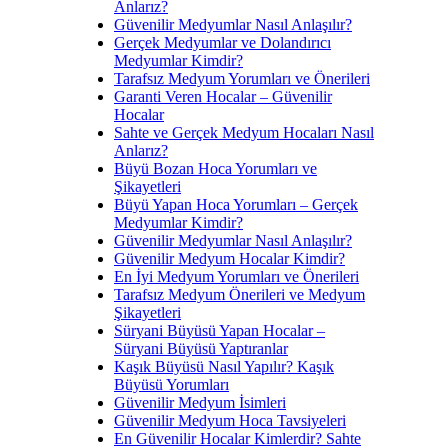
Anlarız?
Güvenilir Medyumlar Nasıl Anlaşılır?
Gerçek Medyumlar ve Dolandırıcı
Medyumlar Kimdir?
Tarafsız Medyum Yorumları ve Önerileri
Garanti Veren Hocalar – Güvenilir
Hocalar
Sahte ve Gerçek Medyum Hocaları Nasıl
Anlarız?
Büyü Bozan Hoca Yorumları ve
Şikayetleri
Büyü Yapan Hoca Yorumları – Gerçek
Medyumlar Kimdir?
Güvenilir Medyumlar Nasıl Anlaşılır?
Güvenilir Medyum Hocalar Kimdir?
En İyi Medyum Yorumları ve Önerileri
Tarafsız Medyum Önerileri ve Medyum
Şikayetleri
Süryani Büyüsü Yapan Hocalar –
Süryani Büyüsü Yaptıranlar
Kaşık Büyüsü Nasıl Yapılır? Kaşık
Büyüsü Yorumları
Güvenilir Medyum İsimleri
Güvenilir Medyum Hoca Tavsiyeleri
En Güvenilir Hocalar Kimlerdir? Sahte