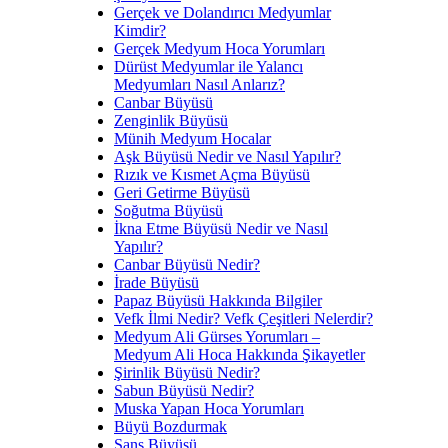
Gerçek ve Dolandırıcı Medyumlar
Kimdir?
Gerçek Medyum Hoca Yorumları
Dürüst Medyumlar ile Yalancı
Medyumları Nasıl Anlarız?
Canbar Büyüsü
Zenginlik Büyüsü
Münih Medyum Hocalar
Aşk Büyüsü Nedir ve Nasıl Yapılır?
Rızık ve Kısmet Açma Büyüsü
Geri Getirme Büyüsü
Soğutma Büyüsü
İkna Etme Büyüsü Nedir ve Nasıl
Yapılır?
Canbar Büyüsü Nedir?
İrade Büyüsü
Papaz Büyüsü Hakkında Bilgiler
Vefk İlmi Nedir? Vefk Çeşitleri Nelerdir?
Medyum Ali Gürses Yorumları –
Medyum Ali Hoca Hakkında Şikayetler
Şirinlik Büyüsü Nedir?
Sabun Büyüsü Nedir?
Muska Yapan Hoca Yorumları
Büyü Bozdurmak
Şans Büyüsü