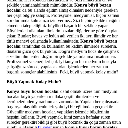
şekilde yararlanabilmek mümkündür.
Konya büyü bozan
hocalar
da bu alanda eğitim almış olmaları nedeniyle gereken
her çeşit bilgiye sahiptir. Profesyonel medyumlar, hiçbir zaman
zor durumda kalmanıza izin vermez. Sizi hiçbir şekilde mağdur
etmeden talep ettiğiniz büyüleri başarılı bir şekilde yapar.
Büyülerde kullanılan ilimlerin bazıları diğerlerine göre ön plana
çıkar. Bunlar; havas ve ledün adı verilen iki ayrı ilimdir ve her
türlü manevi çalışmada kullanılmaktadır.
Konya büyü bozan
hocalar
tarafından da kullanılan bu kadim ilimlerde surelerin,
duaların gücü çok büyüktür. Doğru medyum hoca ile çalışmak
size tüm ilimlerden doğru bir şekilde yararlanma fırsatı sunar.
Profesyonel ve enerjileri çok iyi tanıyan bir medyum hocayla
çalıştığınız sürece, yapılacak olan işlemlerden her zaman
başarılı sonuçlar alabilirsiniz. Peki, büyü yapmak kolay mıdır?
Büyü Yapmak Kolay Mıdır?
Konya büyü bozan hocalar
dahil olmak üzere tüm medyum
hocalar büyü yaparken mutlaka çeşitli ilimlerden ve
tecrübelerinden yararlanmak zorundadır. Yapılan her çalışmada
başarıya ulaşabilmenin tek yolu iyi bir eğitimden geçmektir.
Güvenilir medyum hocalar, yaptıkları işlemde bilgilerinin
hepsini kullanır. Büyü yapmak, kimi zaman haftalar süren
süreçler gerektirebildiği gibi büyü bozmak da çoğu zaman uzun
sürebilir. Başarılı
büyüler
yapan
Konya büyü bozan hocalar