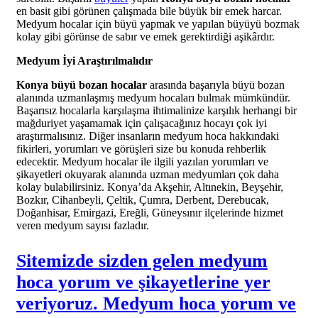
en basit gibi görünen çalışmada bile büyük bir emek harcar.
Medyum hocalar için büyü yapmak ve yapılan büyüyü bozmak
kolay gibi görünse de sabır ve emek gerektirdiği aşikârdır.
Medyum İyi Araştırılmalıdır
Konya büyü bozan hocalar
arasında başarıyla büyü bozan
alanında uzmanlaşmış medyum hocaları bulmak mümkündür.
Başarısız hocalarla karşılaşma ihtimalinize karşılık herhangi bir
mağduriyet yaşamamak için çalışacağınız hocayı çok iyi
araştırmalısınız. Diğer insanların medyum hoca hakkındaki
fikirleri, yorumları ve görüşleri size bu konuda rehberlik
edecektir. Medyum hocalar ile ilgili yazılan yorumları ve
şikayetleri okuyarak alanında uzman medyumları çok daha
kolay bulabilirsiniz. Konya’da Akşehir, Altınekin, Beyşehir,
Bozkır, Cihanbeyli, Çeltik, Çumra, Derbent, Derebucak,
Doğanhisar, Emirgazi, Ereğli, Güneysınır ilçelerinde hizmet
veren medyum sayısı fazladır.
Sitemizde sizden gelen medyum
hoca yorum ve şikayetlerine yer
veriyoruz. Medyum hoca yorum ve