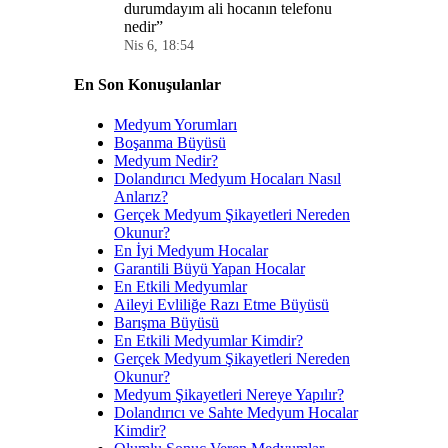
durumdayım ali hocanın telefonu
nedir
”
Nis 6, 18:54
En Son Konuşulanlar
Medyum Yorumları
Boşanma Büyüsü
Medyum Nedir?
Dolandırıcı Medyum Hocaları Nasıl
Anlarız?
Gerçek Medyum Şikayetleri Nereden
Okunur?
En İyi Medyum Hocalar
Garantili Büyü Yapan Hocalar
En Etkili Medyumlar
Aileyi Evliliğe Razı Etme Büyüsü
Barışma Büyüsü
En Etkili Medyumlar Kimdir?
Gerçek Medyum Şikayetleri Nereden
Okunur?
Medyum Şikayetleri Nereye Yapılır?
Dolandırıcı ve Sahte Medyum Hocalar
Kimdir?