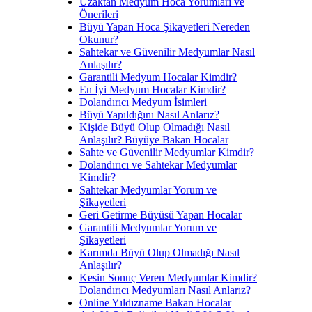
Uzaktan Medyum Hoca Yorumları ve
Önerileri
Büyü Yapan Hoca Şikayetleri Nereden
Okunur?
Sahtekar ve Güvenilir Medyumlar Nasıl
Anlaşılır?
Garantili Medyum Hocalar Kimdir?
En İyi Medyum Hocalar Kimdir?
Dolandırıcı Medyum İsimleri
Büyü Yapıldığını Nasıl Anlarız?
Kişide Büyü Olup Olmadığı Nasıl
Anlaşılır? Büyüye Bakan Hocalar
Sahte ve Güvenilir Medyumlar Kimdir?
Dolandırıcı ve Sahtekar Medyumlar
Kimdir?
Sahtekar Medyumlar Yorum ve
Şikayetleri
Geri Getirme Büyüsü Yapan Hocalar
Garantili Medyumlar Yorum ve
Şikayetleri
Karımda Büyü Olup Olmadığı Nasıl
Anlaşılır?
Kesin Sonuç Veren Medyumlar Kimdir?
Dolandırıcı Medyumları Nasıl Anlarız?
Online Yıldızname Bakan Hocalar