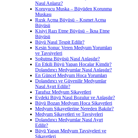
Nasıl Anlarız?
Koruyucu Muska – Büyüden Korunma
Muskası
Rızık Açma Büyüsü – Kısmet Açma
Büyüsü
Kişiyi Razı Etme Büyüsü – İkna Etme
Büyüsü
Büyü Nasıl Tespit Edilir?
Kesin Sonuç Veren Medyum Yorumları
ve Tavsiyeleri
Soğutma Büyüsü Nasıl Anlaşılır?
En Etkili Büyü Yapan Hocalar Kimdir?
Dolandırıcı Medyumlar Nasıl Anlaşılır?
En Güncel Medyum Hoca Yorumları
Dolandırıcı ve Güvenilir Medyumlar
Nasıl Ayırt Edilir?
Tarafsız Medyum Şikayetleri
Evdeki Büyü Nasıl Bozulur ve Anlaşılır?
Büyü Bozan Medyum Hoca Şikayetleri
Medyum Şikayetlerine Nereden Bakılır?
Medyum Şikayetleri ve Tavsiyeleri
Dolandırıcı Medyumlar Nasıl Ayırt
Edilir?
Büyü Yapan Medyum Tavsiyeleri ve
Şikayetleri