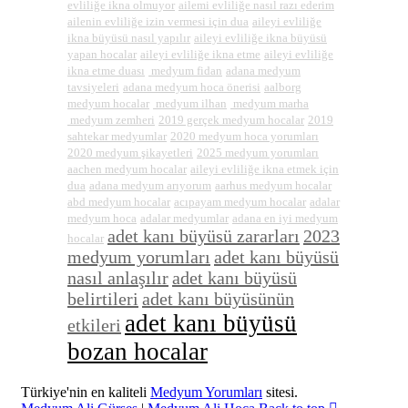
evliliğe ikna olmuyor
ailemi evliliğe nasıl razı ederim
ailenin evliliğe izin vermesi için dua
aileyi evliliğe
ikna büyüsü nasıl yapılır
aileyi evliliğe ikna büyüsü
yapan hocalar
aileyi evliliğe ikna etme
aileyi evliliğe
ikna etme duası
medyum fidan
adana medyum
tavsiyeleri
adana medyum hoca önerisi
aalborg
medyum hocalar
medyum ilhan
medyum marha
medyum zemheri
2019 gerçek medyum hocalar
2019
sahtekar medyumlar
2020 medyum hoca yorumları
2020 medyum şikayetleri
2025 medyum yorumları
aachen medyum hocalar
aileyi evliliğe ikna etmek için
dua
adana medyum arıyorum
aarhus medyum hocalar
abd medyum hocalar
acıpayam medyum hocalar
adalar
medyum hoca
adalar medyumlar
adana en iyi medyum
adet kanı büyüsü zararları
2023
hocalar
medyum yorumları
adet kanı büyüsü
nasıl anlaşılır
adet kanı büyüsü
belirtileri
adet kanı büyüsünün
adet kanı büyüsü
etkileri
bozan hocalar
Türkiye'nin en kaliteli
Medyum Yorumları
sitesi.