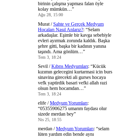
birinin çalışma yapması falan öyle
kolay mümkün…
”
Ağu 28, 15:00
Murat
/
Sahte ve Gerçek Medyum
Hocaları Nasıl Anlarız?
: “
Selam
arkadaşlar. Eşimle bir kavga sebebiyle
evleri ayırmak zorunda kaldık. Başka
şehre gitti, başka bir kadının yanına
taşındı. Ama gönlüm…
”
Tem 3, 18:24
Sevil
/
Kıbrıs Medyumları
: “
Kücük
kızımın gelecegini kurtarmasi icin burs
sinavina girecekti ali gurses hocaya
vefk yaptirdik basari vefki allah razi
olsun hem hocamdan…
”
Tem 3, 18:24
elife
/
Medyum Yorumları
:
“
05355906275 umarım faydası olur
sizede merdan bey
”
Nis 25, 18:55
merdan
/
Medyum Yorumları
: “
selam
lüten yardım edin bende aynı