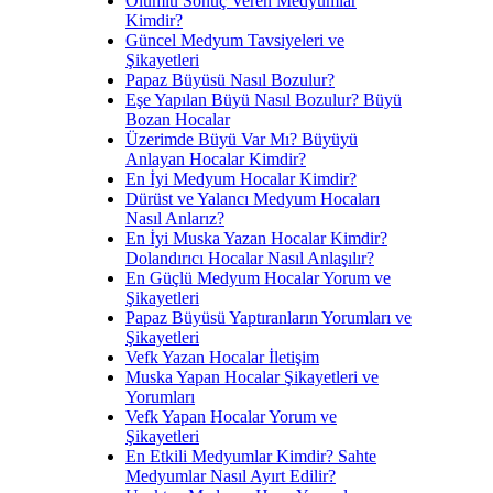
Olumlu Sonuç Veren Medyumlar
Kimdir?
Güncel Medyum Tavsiyeleri ve
Şikayetleri
Papaz Büyüsü Nasıl Bozulur?
Eşe Yapılan Büyü Nasıl Bozulur? Büyü
Bozan Hocalar
Üzerimde Büyü Var Mı? Büyüyü
Anlayan Hocalar Kimdir?
En İyi Medyum Hocalar Kimdir?
Dürüst ve Yalancı Medyum Hocaları
Nasıl Anlarız?
En İyi Muska Yazan Hocalar Kimdir?
Dolandırıcı Hocalar Nasıl Anlaşılır?
En Güçlü Medyum Hocalar Yorum ve
Şikayetleri
Papaz Büyüsü Yaptıranların Yorumları ve
Şikayetleri
Vefk Yazan Hocalar İletişim
Muska Yapan Hocalar Şikayetleri ve
Yorumları
Vefk Yapan Hocalar Yorum ve
Şikayetleri
En Etkili Medyumlar Kimdir? Sahte
Medyumlar Nasıl Ayırt Edilir?