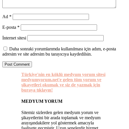
Ad
*
E-posta
*
İnternet sitesi
Daha sonraki yorumlarımda kullanılması için adım, e-posta
adresim ve site adresim bu tarayıcıya kaydedilsin.
Türkiye'nin en köklü medyum yorum sitesi
medyumyorum.net'e gelen tüm yorum ve
şikayetleri okumak ve siz de yazmak için
buraya tıklayın!
MEDYUM YORUM
Sitemiz sizlerden gelen medyum yorum ve
şikayetlerini bir arada toplamak ve medyum
arayışındakilere yol göstermek amacıyla
faaliyete geçmiştir. Uzun senelerdir hizmet