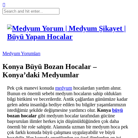
Medyum Yorumları
Konya Büyü Bozan Hocalar –
Konya’daki Medyumlar
Pek çok manevi konuda
medyum
hocalardan yardım alınır.
Bunun en önemli sebebi medyum hocaların sahip oldukları
bilgi birikimi ve becerilerdir. Antik çağlardan günümüze kadar
gelen adeta insanlığa hediye edilen bu bilgiler yaşamlarımızın
istediğimiz şekilde değişmesine yardımcı olur.
Konya
büyü
bozan hocalar
gibi medyum hocalar tarafından gücüne
başvurulan ilimler herkes için düşünüldüğünden çok daha
önemli bir role sahiptir. Alanında uzman bir medyum hoca pek
çok farklı konuda büyü çalışması uygulayabilir ve büyü
bozabilir. Her konuda enerjilerden ve özel ilimlerden en iyi