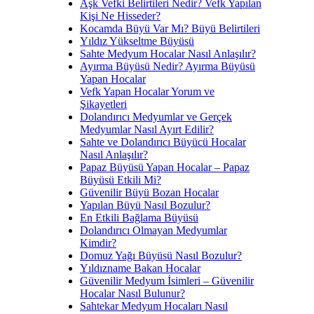
Aşk Vefki Belirtileri Nedir? Vefk Yapılan
Kişi Ne Hisseder?
Kocamda Büyü Var Mı? Büyü Belirtileri
Yıldız Yükseltme Büyüsü
Sahte Medyum Hocalar Nasıl Anlaşılır?
Ayırma Büyüsü Nedir? Ayırma Büyüsü
Yapan Hocalar
Vefk Yapan Hocalar Yorum ve
Şikayetleri
Dolandırıcı Medyumlar ve Gerçek
Medyumlar Nasıl Ayırt Edilir?
Sahte ve Dolandırıcı Büyücü Hocalar
Nasıl Anlaşılır?
Papaz Büyüsü Yapan Hocalar – Papaz
Büyüsü Etkili Mi?
Güvenilir Büyü Bozan Hocalar
Yapılan Büyü Nasıl Bozulur?
En Etkili Bağlama Büyüsü
Dolandırıcı Olmayan Medyumlar
Kimdir?
Domuz Yağı Büyüsü Nasıl Bozulur?
Yıldızname Bakan Hocalar
Güvenilir Medyum İsimleri – Güvenilir
Hocalar Nasıl Bulunur?
Sahtekar Medyum Hocaları Nasıl