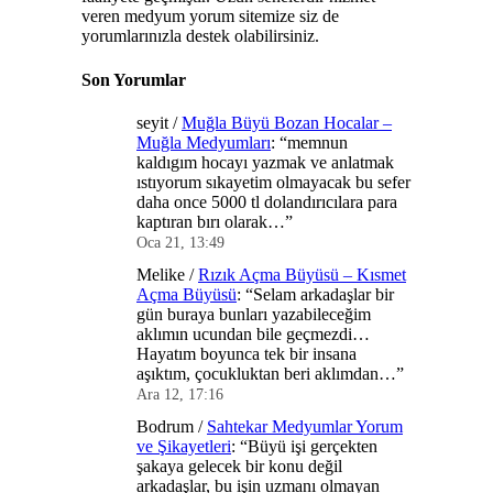
veren medyum yorum sitemize siz de
yorumlarınızla destek olabilirsiniz.
Son Yorumlar
seyit
/
Muğla Büyü Bozan Hocalar –
Muğla Medyumları
: “
memnun
kaldıgım hocayı yazmak ve anlatmak
ıstıyorum sıkayetim olmayacak bu sefer
daha once 5000 tl dolandırıcılara para
kaptıran bırı olarak…
”
Oca 21, 13:49
Melike
/
Rızık Açma Büyüsü – Kısmet
Açma Büyüsü
: “
Selam arkadaşlar bir
gün buraya bunları yazabileceğim
aklımın ucundan bile geçmezdi…
Hayatım boyunca tek bir insana
aşıktım, çocukluktan beri aklımdan…
”
Ara 12, 17:16
Bodrum
/
Sahtekar Medyumlar Yorum
ve Şikayetleri
: “
Büyü işi gerçekten
şakaya gelecek bir konu değil
arkadaşlar, bu işin uzmanı olmayan