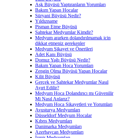
Aşk Büyüsü Yaptıranların Yorumları
Bakım Yapan Hocalar
Süryani Büyüsü Nedir?
Yıldızname
Pişman Etme Büyüsü
Sahtekar Medyumlar Kimdir?
Medyum ararken dolandırılmamak için
dikkat etmeniz gerekenler
Medyum Şikayet ve Önerileri
Adet Kanı Büyüsü
Domuz Yağı Büyüsü Nedir?
Bakım Yapan Hoca Yorumları
Zengin Olma Büyüsü Yapan Hocalar
Kilit Büyüsü
Gerçek ve Sahtekar Medyumlar Nasıl
Ayırt Edilir?
Medyum Hoca Dolandırıcı mı Güvenilir
Mi Nasıl Anlarız?
Medyum Hoca Şikayetleri ve Yorumları
Avusturya Medyumları
Düsseldorf Medyum Hocalar
Kıbrıs Medyumları
Danimarka Medyumları
Azerbaycan Medyumları
İzmir Medyumları