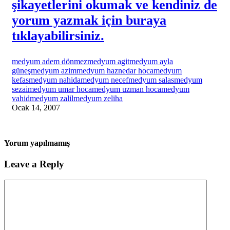
şikayetlerini okumak ve kendiniz de
yorum yazmak için buraya
tıklayabilirsiniz.
medyum adem dönmez
medyum agit
medyum ayla
güneş
medyum azim
medyum haznedar hoca
medyum
kefas
medyum nahida
medyum necef
medyum salas
medyum
sezai
medyum umar hoca
medyum uzman hoca
medyum
vahid
medyum zalil
medyum zeliha
Ocak 14, 2007
Yorum yapılmamış
Leave a Reply