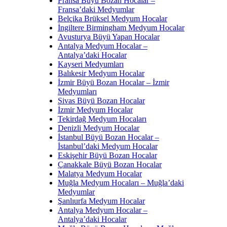
Fransa Büyü Bozan Hocalar –
Fransa’daki Medyumlar
Belçika Brüksel Medyum Hocalar
İngiltere Birmingham Medyum Hocalar
Avusturya Büyü Yapan Hocalar
Antalya Medyum Hocalar –
Antalya’daki Hocalar
Kayseri Medyumları
Balıkesir Medyum Hocalar
İzmir Büyü Bozan Hocalar – İzmir
Medyumları
Sivas Büyü Bozan Hocalar
İzmir Medyum Hocalar
Tekirdağ Medyum Hocaları
Denizli Medyum Hocalar
İstanbul Büyü Bozan Hocalar –
İstanbul’daki Medyum Hocalar
Eskişehir Büyü Bozan Hocalar
Çanakkale Büyü Bozan Hocalar
Malatya Medyum Hocalar
Muğla Medyum Hocaları – Muğla’daki
Medyumlar
Şanlıurfa Medyum Hocalar
Antalya Medyum Hocalar –
Antalya’daki Hocalar