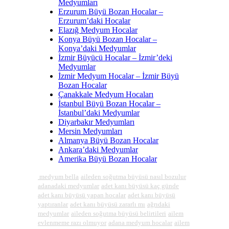
Medyumları
Erzurum Büyü Bozan Hocalar –
Erzurum’daki Hocalar
Elazığ Medyum Hocalar
Konya Büyü Bozan Hocalar –
Konya’daki Medyumlar
İzmir Büyücü Hocalar – İzmir’deki
Medyumlar
İzmir Medyum Hocalar – İzmir Büyü
Bozan Hocalar
Çanakkale Medyum Hocaları
İstanbul Büyü Bozan Hocalar –
İstanbul’daki Medyumlar
Diyarbakır Medyumları
Mersin Medyumları
Almanya Büyü Bozan Hocalar
Ankara’daki Medyumlar
Amerika Büyü Bozan Hocalar
medyum bella
aileden soğutma büyüsü nasıl bozulur
adanadaki medyumlar
adet kanı büyüsü kaç günde
adet kanı büyüsü yapan hocalar
adet kanı büyüsü
yaptıranlar
adet kanı büyüsü zararlı mı
ağrıdaki
medyumlar
aileden soğutma büyüsü belirtileri
ailem
evlenmeme razı olmuyor
adana medyum hocalar
ailem