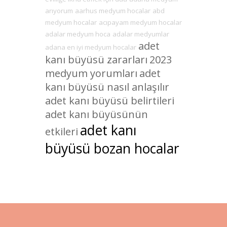
arıyorum
aarhus medyum hocalar
abd
medyum hocalar
acıpayam medyum hocalar
adalar medyum hoca
adalar medyumlar
adet
adana en iyi medyum hocalar
kanı büyüsü zararları
2023
medyum yorumları
adet
kanı büyüsü nasıl anlaşılır
adet kanı büyüsü belirtileri
adet kanı büyüsünün
adet kanı
etkileri
büyüsü bozan hocalar