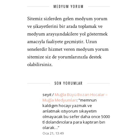
MEDYUM YORUM
Sitemiz sizlerden gelen medyum yorum
ve şikayetlerini bir arada toplamak ve
medyum arayışındakilere yol göstermek
amacıyla faaliyete geçmiştir. Uzun
senelerdir hizmet veren medyum yorum
sitemize siz de yorumlarınızla destek
olabilirsiniz.
SON YORUMLAR
seyit
/
Muğla Büyü Bozan Hocalar –
Muğla Medyumları
: “
memnun
kaldıgım hocayı yazmak ve
anlatmak ıstıyorum sıkayetim
olmayacak bu sefer daha once 5000
tl dolandırıcılara para kaptıran bırı
olarak…
”
Oca 21, 13:49