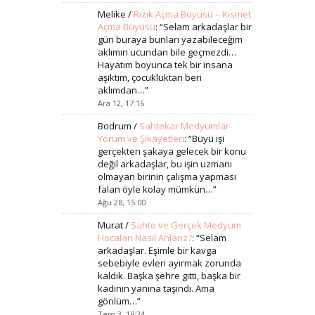
Melike
/
Rızık Açma Büyüsü – Kısmet
Açma Büyüsü
: “
Selam arkadaşlar bir
gün buraya bunları yazabileceğim
aklımın ucundan bile geçmezdi…
Hayatım boyunca tek bir insana
aşıktım, çocukluktan beri
aklımdan…
”
Ara 12, 17:16
Bodrum
/
Sahtekar Medyumlar
Yorum ve Şikayetleri
: “
Büyü işi
gerçekten şakaya gelecek bir konu
değil arkadaşlar, bu işin uzmanı
olmayan birinin çalışma yapması
falan öyle kolay mümkün…
”
Ağu 28, 15:00
Murat
/
Sahte ve Gerçek Medyum
Hocaları Nasıl Anlarız?
: “
Selam
arkadaşlar. Eşimle bir kavga
sebebiyle evleri ayırmak zorunda
kaldık. Başka şehre gitti, başka bir
kadının yanına taşındı. Ama
gönlüm…
”
Tem 3, 18:24