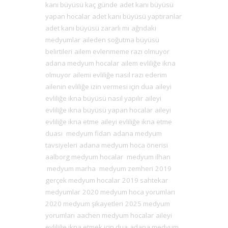
kanı büyüsü kaç günde
adet kanı büyüsü
yapan hocalar
adet kanı büyüsü yaptıranlar
adet kanı büyüsü zararlı mı
ağrıdaki
medyumlar
aileden soğutma büyüsü
belirtileri
ailem evlenmeme razı olmuyor
adana medyum hocalar
ailem evliliğe ikna
olmuyor
ailemi evliliğe nasıl razı ederim
ailenin evliliğe izin vermesi için dua
aileyi
evliliğe ikna büyüsü nasıl yapılır
aileyi
evliliğe ikna büyüsü yapan hocalar
aileyi
evliliğe ikna etme
aileyi evliliğe ikna etme
duası
medyum fidan
adana medyum
tavsiyeleri
adana medyum hoca önerisi
aalborg medyum hocalar
medyum ilhan
medyum marha
medyum zemheri
2019
gerçek medyum hocalar
2019 sahtekar
medyumlar
2020 medyum hoca yorumları
2020 medyum şikayetleri
2025 medyum
yorumları
aachen medyum hocalar
aileyi
evliliğe ikna etmek için dua
adana medyum