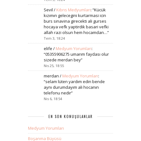
Sevil
/
Kıbrıs Medyumları
: “
Kücük
kızımın gelecegini kurtarmasi icin
burs sinavina girecekti ali gurses
hocaya vefk yaptirdik basari vefki
allah razi olsun hem hocamdan…
”
Tem 3, 18:24
elife
/
Medyum Yorumları
:
“
05355906275 umarım faydası olur
sizede merdan bey
”
Nis 25, 18:55
merdan
/
Medyum Yorumları
:
“
selam lüten yardım edin bende
aynı durumdayım ali hocanın
telefonu nedir
”
Nis 6, 18:54
EN SON KONUŞULANLAR
Medyum Yorumları
Boşanma Büyüsü