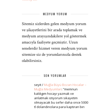
MEDYUM YORUM
Sitemiz sizlerden gelen medyum yorum
ve şikayetlerini bir arada toplamak ve
medyum arayışındakilere yol göstermek
amacıyla faaliyete geçmiştir. Uzun
senelerdir hizmet veren medyum yorum
sitemize siz de yorumlarınızla destek
olabilirsiniz.
SON YORUMLAR
seyit
/
Muğla Büyü Bozan Hocalar –
Muğla Medyumları
: “
memnun
kaldıgım hocayı yazmak ve
anlatmak ıstıyorum sıkayetim
olmayacak bu sefer daha once 5000
tl dolandırıcılara para kaptıran bırı