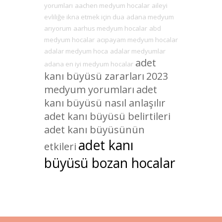
yorumları
aachen medyum hocalar
aileyi
evliliğe ikna etmek için dua
adana medyum
arıyorum
aarhus medyum hocalar
abd
medyum hocalar
acıpayam medyum hocalar
adalar medyum hoca
adalar medyumlar
adet
adana en iyi medyum hocalar
kanı büyüsü zararları
2023
medyum yorumları
adet
kanı büyüsü nasıl anlaşılır
adet kanı büyüsü belirtileri
adet kanı büyüsünün
adet kanı
etkileri
büyüsü bozan hocalar