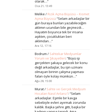
olarak…
”
Oca 21, 13:49
Melike
/
Rızık Açma Büyüsü – Kısmet
Açma Büyüsü
: “
Selam arkadaşlar bir
gün buraya bunları yazabileceğim
aklımın ucundan bile geçmezdi…
Hayatım boyunca tek bir insana
aşıktım, çocukluktan beri
aklımdan…
”
Ara 12, 17:16
Bodrum
/
Sahtekar Medyumlar
Yorum ve Şikayetleri
: “
Büyü işi
gerçekten şakaya gelecek bir konu
değil arkadaşlar, bu işin uzmanı
olmayan birinin çalışma yapması
falan öyle kolay mümkün…
”
Ağu 28, 15:00
Murat
/
Sahte ve Gerçek Medyum
Hocaları Nasıl Anlarız?
: “
Selam
arkadaşlar. Eşimle bir kavga
sebebiyle evleri ayırmak zorunda
kaldık. Başka şehre gitti, başka bir
kadının yanına taşındı. Ama