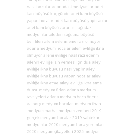
nasıl bozulur
adanadaki medyumlar
adet
kanı büyüsü kaç günde
adet kanı büyüsü
yapan hocalar
adet kanı büyüsü yaptıranlar
adet kanı büyüsü zararlı mı
ağrıdaki
medyumlar
aileden soğutma büyüsü
belirtileri
ailem evlenmeme razı olmuyor
adana medyum hocalar
ailem evliliğe ikna
olmuyor
ailemi evliliğe nasıl razı ederim
ailenin evliliğe izin vermesi için dua
aileyi
evliliğe ikna büyüsü nasıl yapılır
aileyi
evliliğe ikna büyüsü yapan hocalar
aileyi
evliliğe ikna etme
aileyi evliliğe ikna etme
duası
medyum fidan
adana medyum
tavsiyeleri
adana medyum hoca önerisi
aalborg medyum hocalar
medyum ilhan
medyum marha
medyum zemheri
2019
gerçek medyum hocalar
2019 sahtekar
medyumlar
2020 medyum hoca yorumları
2020 medyum şikayetleri
2025 medyum