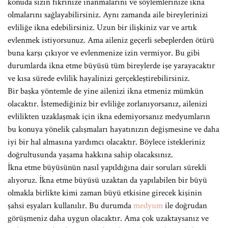
konuda sizin fikrinize inanmalarını ve söylemlerinize ikna
olmalarını sağlayabilirsiniz. Aynı zamanda aile bireylerinizi
evliliğe ikna edebilirsiniz. Uzun bir ilişkiniz var ve artık
evlenmek istiyorsunuz. Ama aileniz geçerli sebeplerden ötürü
buna karşı çıkıyor ve evlenmenize izin vermiyor. Bu gibi
durumlarda ikna etme büyüsü tüm bireylerde işe yarayacaktır
ve kısa sürede evlilik hayalinizi gerçekleştirebilirsiniz.
Bir başka yöntemle de yine ailenizi ikna etmeniz mümkün
olacaktır. İstemediğiniz bir evliliğe zorlanıyorsanız, ailenizi
evlilikten uzaklaşmak için ikna edemiyorsanız medyumların
bu konuya yönelik çalışmaları hayatınızın değişmesine ve daha
iyi bir hal almasına yardımcı olacaktır. Böylece istekleriniz
doğrultusunda yaşama hakkına sahip olacaksınız.
İkna etme büyüsünün nasıl yapıldığına dair soruları sürekli
alıyoruz. İkna etme büyüsü uzaktan da yapılabilen bir büyü
olmakla birlikte kimi zaman büyü etkisine girecek kişinin
şahsi eşyaları kullanılır. Bu durumda
medyum
ile doğrudan
görüşmeniz daha uygun olacaktır. Ama çok uzaktaysanız ve