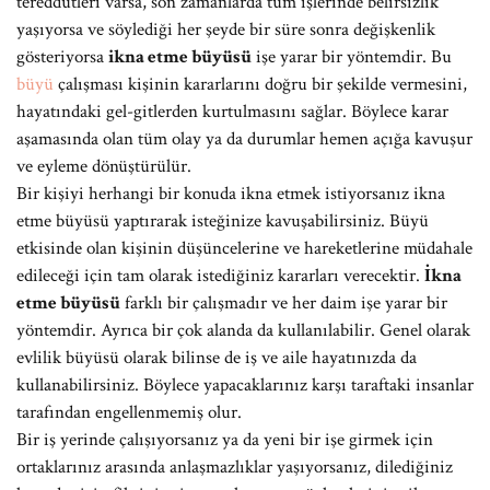
tereddütleri varsa, son zamanlarda tüm işlerinde belirsizlik
yaşıyorsa ve söylediği her şeyde bir süre sonra değişkenlik
gösteriyorsa
ikna etme büyüsü
işe yarar bir yöntemdir. Bu
büyü
çalışması kişinin kararlarını doğru bir şekilde vermesini,
hayatındaki gel-gitlerden kurtulmasını sağlar. Böylece karar
aşamasında olan tüm olay ya da durumlar hemen açığa kavuşur
ve eyleme dönüştürülür.
Bir kişiyi herhangi bir konuda ikna etmek istiyorsanız ikna
etme büyüsü yaptırarak isteğinize kavuşabilirsiniz. Büyü
etkisinde olan kişinin düşüncelerine ve hareketlerine müdahale
edileceği için tam olarak istediğiniz kararları verecektir.
İkna
etme büyüsü
farklı bir çalışmadır ve her daim işe yarar bir
yöntemdir. Ayrıca bir çok alanda da kullanılabilir. Genel olarak
evlilik büyüsü olarak bilinse de iş ve aile hayatınızda da
kullanabilirsiniz. Böylece yapacaklarınız karşı taraftaki insanlar
tarafından engellenmemiş olur.
Bir iş yerinde çalışıyorsanız ya da yeni bir işe girmek için
ortaklarınız arasında anlaşmazlıklar yaşıyorsanız, dilediğiniz