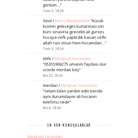
gönlüm…
”
Tem 3, 18:24
Sevil
/
Kıbrıs Medyumları
: “
Kücük
kızımın gelecegini kurtarmasi icin
burs sinavina girecekti ali gurses
hocaya vefk yaptirdik basari vefki
allah razi olsun hem hocamdan…
”
Tem 3, 18:24
elife
/
Medyum Yorumları
:
“
05355906275 umarım faydası olur
sizede merdan bey
”
Nis 25, 18:55
merdan
/
Medyum Yorumları
:
“
selam lüten yardım edin bende
aynı durumdayım ali hocanın
telefonu nedir
”
Nis 6, 18:54
EN SON KONUŞULANLAR
Medyum Yorumları