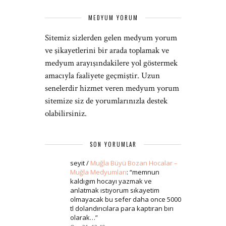
MEDYUM YORUM
Sitemiz sizlerden gelen medyum yorum
ve şikayetlerini bir arada toplamak ve
medyum arayışındakilere yol göstermek
amacıyla faaliyete geçmiştir. Uzun
senelerdir hizmet veren medyum yorum
sitemize siz de yorumlarınızla destek
olabilirsiniz.
SON YORUMLAR
seyit
/
Muğla Büyü Bozan Hocalar –
Muğla Medyumları
: “
memnun
kaldıgım hocayı yazmak ve
anlatmak ıstıyorum sıkayetim
olmayacak bu sefer daha once 5000
tl dolandırıcılara para kaptıran bırı
olarak…
”