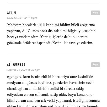
SELIM
Reply
Ocak 12, 2021 at 2:20 pm
Medyum hocalarla ilgili kendimi bildim bileli araştırma
yaparım, Ali Gürses hoca dışında ilmi bilgisi yüksek bir
hocaya rastlamadım. Yaptığı işlerde de bunu benim
gözümde defalarca ispatladı. Kesinlikle tavsiye ederim.
ALI GURSES
Reply
Ağustos 16, 2021 at 2:24 pm
eger gercekten isinin ehli bi hoca ariyosanız kesinlikle
medyum ali gürses beyi tavsiye ederim havas icin ozel
olarak egitim almis birisi kendisi bi süredir takip
ediyodum en son calismak nasip oldu, buyu konusunu
bilmiyorum ama ben ask vefki yaptırarak istedigim sonucu
aldım kendisinin yardımı cok buyuk oldu bir suru konuda