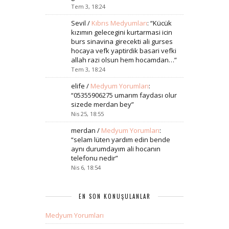
Tem 3, 18:24
Sevil
/
Kıbrıs Medyumları
: “
Kücük
kızımın gelecegini kurtarmasi icin
burs sinavina girecekti ali gurses
hocaya vefk yaptirdik basari vefki
allah razi olsun hem hocamdan…
”
Tem 3, 18:24
elife
/
Medyum Yorumları
:
“
05355906275 umarım faydası olur
sizede merdan bey
”
Nis 25, 18:55
merdan
/
Medyum Yorumları
:
“
selam lüten yardım edin bende
aynı durumdayım ali hocanın
telefonu nedir
”
Nis 6, 18:54
EN SON KONUŞULANLAR
Medyum Yorumları