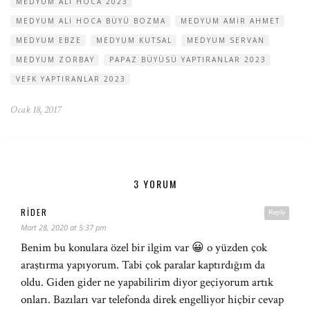
MEDYUM ALI HOCA 2023
MEDYUM ALI HOCA BÜYÜ BOZMA
MEDYUM AMIR AHMET
MEDYUM EBZE
MEDYUM KUTSAL
MEDYUM SERVAN
MEDYUM ZORBAY
PAPAZ BÜYÜSÜ YAPTIRANLAR 2023
VEFK YAPTIRANLAR 2023
Ocak 18, 2017
3 YORUM
RIDER
Reply
Mart 28, 2020 at 5:37 pm
Benim bu konulara özel bir ilgim var 😀 o yüzden çok
araştırma yapıyorum. Tabi çok paralar kaptırdığım da
oldu. Giden gider ne yapabilirim diyor geçiyorum artık
onları. Bazıları var telefonda direk engelliyor hiçbir cevap