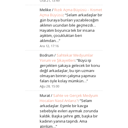
Oca 21, 13:49
Melike
/
Rızık Açma Büyüsü – Kısmet
Açma Büyüsü
: “
Selam arkadaşlar bir
gün buraya bunları yazabileceğim
aklımın ucundan bile geçmezdi…
Hayatım boyunca tek bir insana
aşıktım, çocukluktan beri
aklımdan…
”
Ara 12, 17:16
Bodrum
/
Sahtekar Medyumlar
Yorum ve Şikayetleri
: “
Büyü işi
gerçekten şakaya gelecek bir konu
değil arkadaşlar, bu işin uzmanı
olmayan birinin çalışma yapması
falan öyle kolay mümkün…
”
Ağu 28, 15:00
Murat
/
Sahte ve Gerçek Medyum
Hocaları Nasıl Anlarız?
: “
Selam
arkadaşlar. Eşimle bir kavga
sebebiyle evleri ayırmak zorunda
kaldık. Başka şehre gitti, başka bir
kadının yanına taşındı. Ama
gönlüm…
”