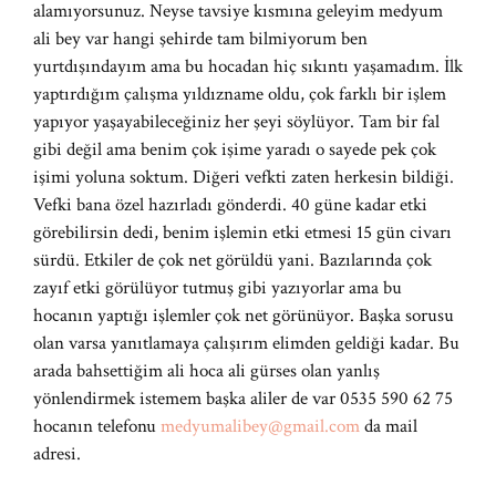
alamıyorsunuz. Neyse tavsiye kısmına geleyim medyum
ali bey var hangi şehirde tam bilmiyorum ben
yurtdışındayım ama bu hocadan hiç sıkıntı yaşamadım. İlk
yaptırdığım çalışma yıldızname oldu, çok farklı bir işlem
yapıyor yaşayabileceğiniz her şeyi söylüyor. Tam bir fal
gibi değil ama benim çok işime yaradı o sayede pek çok
işimi yoluna soktum. Diğeri vefkti zaten herkesin bildiği.
Vefki bana özel hazırladı gönderdi. 40 güne kadar etki
görebilirsin dedi, benim işlemin etki etmesi 15 gün civarı
sürdü. Etkiler de çok net görüldü yani. Bazılarında çok
zayıf etki görülüyor tutmuş gibi yazıyorlar ama bu
hocanın yaptığı işlemler çok net görünüyor. Başka sorusu
olan varsa yanıtlamaya çalışırım elimden geldiği kadar. Bu
arada bahsettiğim ali hoca ali gürses olan yanlış
yönlendirmek istemem başka aliler de var 0535 590 62 75
hocanın telefonu
medyumalibey@gmail.com
da mail
adresi.