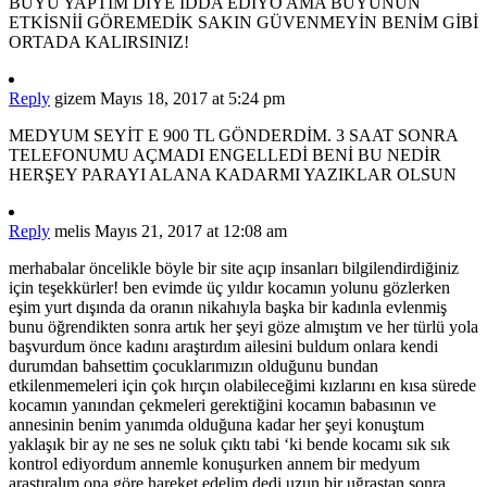
BÜYÜ YAPTIM DİYE İDDA EDİYO AMA BÜYÜNÜN
ETKİSNİİ GÖREMEDİK SAKIN GÜVENMEYİN BENİM GİBİ
ORTADA KALIRSINIZ!
Reply
gizem
Mayıs 18, 2017 at 5:24 pm
MEDYUM SEYİT E 900 TL GÖNDERDİM. 3 SAAT SONRA
TELEFONUMU AÇMADI ENGELLEDİ BENİ BU NEDİR
HERŞEY PARAYI ALANA KADARMI YAZIKLAR OLSUN
Reply
melis
Mayıs 21, 2017 at 12:08 am
merhabalar öncelikle böyle bir site açıp insanları bilgilendirdiğiniz
için teşekkürler! ben evimde üç yıldır kocamın yolunu gözlerken
eşim yurt dışında da oranın nikahıyla başka bir kadınla evlenmiş
bunu öğrendikten sonra artık her şeyi göze almıştım ve her türlü yola
başvurdum önce kadını araştırdım ailesini buldum onlara kendi
durumdan bahsettim çocuklarımızın olduğunu bundan
etkilenmemeleri için çok hırçın olabileceğimi kızlarını en kısa sürede
kocamın yanından çekmeleri gerektiğini kocamın babasının ve
annesinin benim yanımda olduğuna kadar her şeyi konuştum
yaklaşık bir ay ne ses ne soluk çıktı tabi ‘ki bende kocamı sık sık
kontrol ediyordum annemle konuşurken annem bir medyum
araştıralım ona göre hareket edelim dedi uzun bir uğraştan sonra