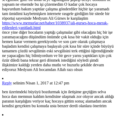
yapsam ne etsemde bu işi çözemedim O kadar çok hocaya
başvurdum bakım yaptılar çalışma gönderdiler hiçbir işe yaramadı
tam ümidimi kaybetmişken internete rasgele girdiğim bir sitede bir
röportaj sayesinde Medyum Ali Gürses le karşilaştim
https://www.memurlar.net/haber/1038937/ali-gurses-hoca-merak-
edilenleri-yanitladi.html
önce yine diğer hocaların yaptığı çalışmalar gibi olacağını hiç bir işe
yaramayacağını düşündüm önümde çok kısa bir vakit olduğu için
hemen karar vermem gerekiyordu ve son çare olarak çalışmaya
başladım kendisi çalışmaya başlayalı çok kısa bir süre içinde büyüyü
tamamen çözdü sevgilimin eski sevgilisini terk ettiğini öğrendiğimde
ne yapacağını hiç bilmiyordum ve bir gece yarısı yaptıkları için çok
özür diledi bana tekrar geri dönmek istediğini söyledi şimdi
ilişkimize kaldığı yerden daha mutlu ve huzurlu şekilde devam
ediyoruz Medyum Ali hocamdan Allah razı olsun
Reply
selinim
Nisan 1, 2017 at 12:47 pm
ben üzerimdeki büyüyü bozdurmak için iletişime geçtiğim selva
hoca dan memnun kaldım kendisine ulaşmak zor oluyor ancak aldığı
paranın karşılığını veriyor kaç hocaya gittim sonuç alamadım ancak
kendisi gerçekten bu konuda usta benzer derdi olanlara öneririm