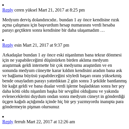
Reply
ceren yüksel
Mart 21, 2017 at 8:25 pm
Medyum derviş dolandırıcıdır.. bundan 1 ay önce kendisine rızık
açma çalışması için başvurdum hesap numarasını verdi hesaba
parayı geçtikten sonra kendisine bir daha ulaşamadım …
Reply
esin
Mart 21, 2017 at 9:37 pm
Arkadaşlar bundan 1 ay önce eski nişanlımın bana tekrar dönmesi
için ne yapabileceğimi düşünürken birden aklıma medyum
araştırmak geldi internette bir çok medyumu araştırdım ve en
sonunda medyum cüneytte karar kıldım kendisini aradım bana ask
ve bağlama büyüsü yapabileceğini söyledi başarı oranı yüksekmiş
bende onayladım parayı yatırdıktan 2 gün sonra 3 şekilde bantlanmış
bir kağıt geldi ve bana dualar verdi işleme başladıktan sonra her şey
daha kötü oldu nişanlım başka bir sevgilisi olduğunu ve yakında
evleneceklerini duydum ondan sonra medyum cüneyt in gönderdiği
üçgen kağıdı açtığımda içinde hiç bir şey yazmıyordu inanıpta para
göndermeyin pişman olursunuz
Reply
ferruh
Mart 22, 2017 at 12:26 am