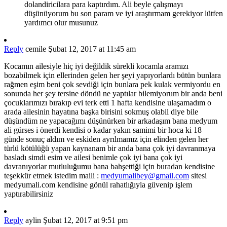
dolandiricilara para kaptırdım. Ali beyle çalışmayı
düşünüyorum bu son param ve iyi araştırmam gerekiyor lütfen
yardımcı olur musunuz
Reply
cemile
Şubat 12, 2017 at 11:45 am
Kocamın ailesiyle hiç iyi değildik sürekli kocamla aramızı
bozabilmek için ellerinden gelen her şeyi yapıyorlardı bütün bunlara
rağmen eşim beni çok sevdiği için bunlara pek kulak vermiyordu en
sonunda her şey tersine döndü ne yaptılar bilemiyorum bir anda beni
çocuklarımızı bırakıp evi terk etti 1 hafta kendisine ulaşamadım o
arada ailesinin hayatına başka birisini sokmuş olabil diye bile
düşündüm ne yapacağımı düşünürken bir arkadaşım bana medyum
ali gürses i önerdi kendisi o kadar yakın samimi bir hoca ki 18
günde sonuç aldım ve eskiden ayrılmamız için elinden gelen her
türlü kötülüğü yapan kaynanam bir anda bana çok iyi davranmaya
basladı simdi esim ve ailesi benimle çok iyi bana çok iyi
davranıyorlar mutluluğumu bana bahşettiği için buradan kendisine
teşekkür etmek istedim maili :
medyumalibey@gmail.com
sitesi
medyumali.com kendisine gönül rahatlığıyla güvenip işlem
yaptırabilirsiniz
Reply
aylin
Şubat 12, 2017 at 9:51 pm