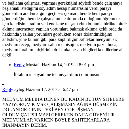
ve bağlama çalışması yapması gerektiğini söyledi bende çalışmaya
başlamak istediğimi söyledim hesap numarasını verdi parayı
gönderdim aradan 2 gün geçti ses çıkmadı bende hem parayı
gönderdiğimi hemde çalışmanın ne durumda olduğunu öğrenmek
için kendisini aradım ve kendisine ulaşamadım bununla birlikte birde
aklıma internetten yapılan yorumlara bakmak aklıma geldi orda da
hakkında yazılan yorumları gördükten sonra dolandırıldığımı
anladım. yine bunun gibi para kaptırdığım sahtekar medyumlar:
medyum recep, medyum salih memişoğlu, medyum gazel hoca,
medyum ibrahim. hiçbirinin de banka hesap bilgileri kendilerine ait
değil
Reply
Mustafa
Haziran 14, 2019 at 8:01 pm
İbrahim in soyadı ne teli ne.yardimci olurmusun
Reply
aytuğ
Haziran 12, 2017 at 6:47 pm
MEDYUM MELİHA DENEN BU KADIN BÜTÜN SİTELERE
YAZIYORUM KİMSE ÇALIŞMASIN AĞINA DÜŞMEYİN
DOLANDIRICININ TEKİ BEN ÇOK PİŞMAN
OLDUM.ÇALIŞILMASI GEREKEN DAHA GÜVENİLİR
MEDYUMLAR VARKEN BÖYLE SAHTEKARLARA
İNANMAYIN DERİM.