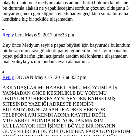
olaydım. internete medyum atanas adında birini buldum kendisine
bu durumla alakalı ne yapabileceğimi sordum çözümü olduğunu 3
milyar geçmem gerektiğini söyledi parayı geçtikten sonra bir daha
kendisine hiç bir şekilde ulaşamadım
Reply
beril
Mayıs 9, 2017 at 6:33 pm
2 ay önce Medyum seyit e papaz büyüsü için başvuruda bulundum
bir hesap numarası gönderdi parayı gönderdim ertesi gün bana bir
poşet geldi zarfın içini açtığımda aradım telefonlarına ulaşamadım
mail yoluyla yazdım ondan cevap alamadım ..
Reply
DOĞAN
Mayıs 17, 2017 at 8:32 pm
ARKADAŞLAR MUHABBET İSİMLİ MEDYUMLA İŞ
YAPMADAN ÖNCE KESİNLİKLE BU YORUMU
OKUYUN!!!!! HERKES AYNI ŞEYDEN BAHSETMİŞ
SİTESİNDE YAZDIĞI ADRESTE KENDİNİ
BULAMIYOSUNUZ! SAHTE ADRES VERİYOR
TELEFONLARI KENDİ ADINA KAYITLI DEĞİL
MUHABBET ADINDA BİRİ YOK TAKMA İSİM
KULLANIYOR HER İŞİNDE ! BÖYLE BİR İNSANIN
GÜVENİLİRLİĞİ DE YOKTUR!!! BEN PARA GÖNDERDİM