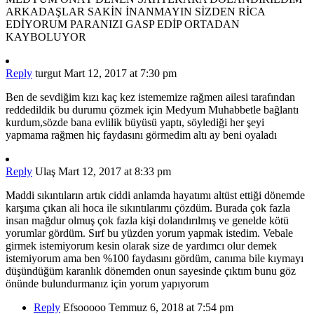
ARKADAŞLAR SAKİN İNANMAYIN SİZDEN RİCA
EDİYORUM PARANIZI GASP EDİP ORTADAN
KAYBOLUYOR
Reply
turgut
Mart 12, 2017 at 7:30 pm
Ben de sevdiğim kızı kaç kez istememize rağmen ailesi tarafından
reddedildik bu durumu çözmek için Medyum Muhabbetle bağlantı
kurdum,sözde bana evlilik büyüsü yaptı, söylediği her şeyi
yapmama rağmen hiç faydasını görmedim altı ay beni oyaladı
Reply
Ulaş
Mart 12, 2017 at 8:33 pm
Maddi sıkıntıların artık ciddi anlamda hayatımı altüst ettiği dönemde
karşıma çıkan ali hoca ile sıkıntılarımı çözdüm. Burada çok fazla
insan mağdur olmuş çok fazla kişi dolandırılmış ve genelde kötü
yorumlar gördüm. Sırf bu yüzden yorum yapmak istedim. Vebale
girmek istemiyorum kesin olarak size de yardımcı olur demek
istemiyorum ama ben %100 faydasını gördüm, canıma bile kıymayı
düşündüğüm karanlık dönemden onun sayesinde çıktım bunu göz
önünde bulundurmanız için yorum yapıyorum
Reply
Efsooooo
Temmuz 6, 2018 at 7:54 pm