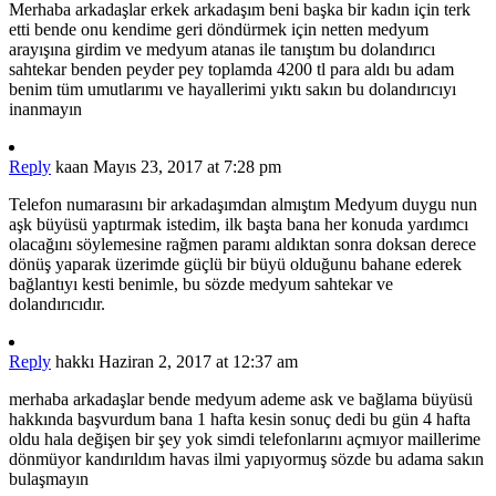
Merhaba arkadaşlar erkek arkadaşım beni başka bir kadın için terk
etti bende onu kendime geri döndürmek için netten medyum
arayışına girdim ve medyum atanas ile tanıştım bu dolandırıcı
sahtekar benden peyder pey toplamda 4200 tl para aldı bu adam
benim tüm umutlarımı ve hayallerimi yıktı sakın bu dolandırıcıyı
inanmayın
Reply
kaan
Mayıs 23, 2017 at 7:28 pm
Telefon numarasını bir arkadaşımdan almıştım Medyum duygu nun
aşk büyüsü yaptırmak istedim, ilk başta bana her konuda yardımcı
olacağını söylemesine rağmen paramı aldıktan sonra doksan derece
dönüş yaparak üzerimde güçlü bir büyü olduğunu bahane ederek
bağlantıyı kesti benimle, bu sözde medyum sahtekar ve
dolandırıcıdır.
Reply
hakkı
Haziran 2, 2017 at 12:37 am
merhaba arkadaşlar bende medyum ademe ask ve bağlama büyüsü
hakkında başvurdum bana 1 hafta kesin sonuç dedi bu gün 4 hafta
oldu hala değişen bir şey yok simdi telefonlarını açmıyor maillerime
dönmüyor kandırıldım havas ilmi yapıyormuş sözde bu adama sakın
bulaşmayın