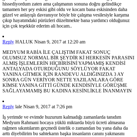
hissediyordum zaten ama çalışmanın sonuna doğru gelindikçe
tamamen her şey eskisi gibi oldu ve kocam bana eskisinden daha
güzel ve anlayışlı davranıyor böyle bir çalışma vesilesiyle karşıma
çıkıp hayatımdaki pürüzleri düzeltmekte bana yardımcı olduğunuz
için çok teşekkür ederim ali hocam..
Reply
HALUK
Nisan 9, 2017 at 12:20 am
MEDYUM RABİA İLE ÇALIŞTIM FAKAT SONUÇ
OLUMSUZ NORMAL BİR ŞEYDİR Kİ HERKESİN PARASINI
ALMIŞ İŞLEMLERİN HİÇBİRİSİNİ YAPMAMIŞ KENDİSİ
ANTALYADA OTURDUĞUNU SÖYLÜYOR FAKAT
YANINA GİTMEK İÇİN RANDEVU ALDIĞINIZDA 3 AY
SONRA GÜN VERİYOR NETTE YAZILANLARA GÖRE
KİMSE YANINA GİTTİ GÜNDE KENDİSİYLE GÖRÜŞME
SAĞLAYAMAMIŞ BU KADINA KESİNLİKLE İNANMAYIN
Reply
lale
Nisan 9, 2017 at 7:26 pm
İş yerimde ve evimde huzurum kalmadığı zamanlarda tanıdım
Medyum Rahmani hocaya yüklü miktarda büyü ücreti almasına
rağmen sıkıntılarım geçmedi üstelik o zamandan bu yana daha da
arttı diyebilirim bu sahtekarın başka insanların canını yakmasını