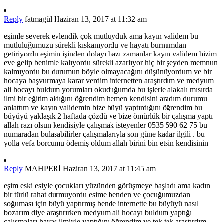
Reply
fatmagül
Haziran 13, 2017 at 11:32 am
eşimle severek evlendik çok mutluyduk ama kayın validem bu
mutluluğumuzu sürekli kıskanıyordu ve hayatı burnumdan
getiriyordu eşimin işinden dolayı bazı zamanlar kayın validem bizim
eve gelip benimle kalıyordu sürekli azarlıyor hiç bir şeyden memnun
kalmıyordu bu durumun böyle olmayacağını düşünüyordum ve bir
hocaya başvurmaya karar verdim internetten araştırdım ve medyum
ali hocayı buldum yorumları okuduğumda bu işlerle alakalı mısırda
ilmi bir eğitim aldığını öğrendim hemen kendisini aradım durumu
anlattım ve kayın validemin bize büyü yaptırdığını öğrendim bu
büyüyü yaklaşık 2 haftada çözdü ve bize ömürlük bir çalışma yaptı
allah razı olsun kendisiyle çalışmak isteyenler 0535 590 62 75 bu
numaradan bulaşabilirler çalışmalarıyla son güne kadar ilgili . bu
yolla vefa borcumu ödemiş oldum allah birini bin etsin kendisinin
Reply
MAHPERİ
Haziran 13, 2017 at 11:45 am
eşim eski esiyle çocukları yüzünden görüşmeye başladı ama kadın
bir türlü rahat durmuyordu esime benden ve çocuğumuzdan
soğuması için büyü yaptırmış bende internette bu büyüyü nasıl
bozarım diye araştırırken medyum ali hocayı buldum yaptığı
çalışmaları havas ilmiyle yaptığını öğrendim ve tek tek araştırdım