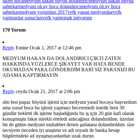
fikret hoca
medyum hakan büyük dolandırıcı
medyum hakan büyük
sahtekar
medyum olcay hoca dolandırıcı
medyum olcay hoca
sahtekar
medyum yorumları 2017
vefk yapan medyumlar
vefk
yaptıranlar sonuçları
vefk yaptırmak istiyorum
170 Yorum
Reply
Emine
Ocak 1, 2017 at 12:46 pm
MEDYUM HAKAN DA DOLANDIRICI ÇIKTI ZATEN
HAKKINDA YÜZLERCE ŞİKAYET VAR HATA BENDE
OKUMADAN PARA GÖNDERDİM BARİ SİZ PARANIZI BU
ADAMA KAPTIRMAYIN
Reply
ceyda
Ocak 21, 2017 at 2:06 pm
slm ben papaz büyüsü işlemi için medyum yusuf hocaya başvurdum
ama yusuf hoca bu işlemi yapmayı beceremedi üstelik beni 30
gündür bekletti ilk işleme başladığında bu iş için 20 gün kafi olarak
konuşmuştu fakat sürekli erteledi anlıcağınız dolandırıldım. üzerine
bir de gittim medyum muhabbet denen şarlatana dolandırıldım. size
tavsiyem önceden iyi araştırın ve adı soyadı ile banka hesap
bilgilerindeki ad uyuşmayanlardan uzak durun