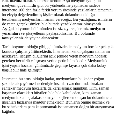
Etik ilkemiz olarak sitemizde kendimiz şu medyum iyidir, bu
medyum güvenilirdir gibi bir yönlendirme yapmadan sadece
internette 100’den fazla farklı yorum sitesinde yazılanların tamamını
inceleyip değerlendirmiş kişiler olarak dolandırıcı olduğu
tescillenmiş medyumların ismini vereceğiz. Bu yazdığımız isimlerin
de zaten gerçek isimleri bile burada yazdıklarımız olmayacak.
Aşağıdaki yorum bölümünden ise siz ziyaretçilerimiz
medyum
yorumları
ve şikayetlerini paylaşabilirsiniz. Bu bölümde
tavsiyeleriniz de yayına alınacaktır.
Tarih boyunca olduğu gibi, günümüzde de medyum hocalar pek çok
konuda çalışma yürütmektedir. İnternetten kendi çalışma alanlarını
açıklayan, iletişim bilgilerini açık şekilde veren medyum hocalar,
gereken her türlü çalışmayı yerine getirebilmektedir. Medyumluk
işini yapan hocalar, günümüzde geçmişe kıyasla çok daha kolay
ulaşılabilir hale gelmiştir.
İnternetin bu artısı olduğu kadar, medyumların bu kadar yoğun
şekilde talep görmesi nedeniyle insanları zor durumda bırakan
sahtekar medyum hocalarla da karşılaşmak mümkün. Kimi zaman
başarısız olacakları büyüleri bile bile kabul eden, kimi zaman
medyumlukla hiç alakası olmayan kişilerden oluşan bu dolandırıcılar
insanları fazlasıyla mağdur etmektedir. Bunların önüne geçmek ve
bu sahtekarlara para kaptırmamak ise tamamen doğru bir araştırmaya
bağlıdır.