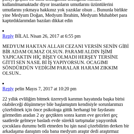
kullanılmamaktadır diyor insanların umutlarını üzüntülerini
umutlarını yıkmaya hakkınız yok yazıklar olsun .. Bununla birlikte
yine Medyum Doğan, Medyum İbrahim, Medyum Muhabbet para
kaptırdıklarımdan bazıları dikkat edin
Reply
BİLAL
Nisan 26, 2017 at 6:55 pm
MEDYUM HAKTAN ALLAH CEZANI VERSİN SENİN GİBİ
BİR ADAM OLMAZ OLSUN. PARAMI ALDIN İŞİMİ
YAPICAKTIN HİÇ BİŞEY OLMADI HERŞEY TERSİNE
GİTTİ SEN NASIL Bİ İŞ YAPIYORSUN. OCAGIMI
SÖNDÜRDÜN VEDİGİM PARALAR HARAM ZIKKIM
OLSUN..
Reply
pelin
Mayıs 7, 2017 at 10:20 pm
22 yıllık evliliğim bitmek üzereydi karımın hayatında başka birisi
olabileceği düşünmeye bile başlamıştım kendisiyle sorunlarımızı
çözebilmek için önce psikologa gittik herhangi bir faydasını
görmedim aradan 2 ay geçtikten sonra karım eve geceleri geç
saatlerde gelmeye basladı evde sürekli tartışmalar yaşıyorduk
çocuklara durumu belli etmeden bu işin nasıl çözebilirim derken bir
arkadaşıma danıştım oda bana medyum araştır dedi araştırmaz