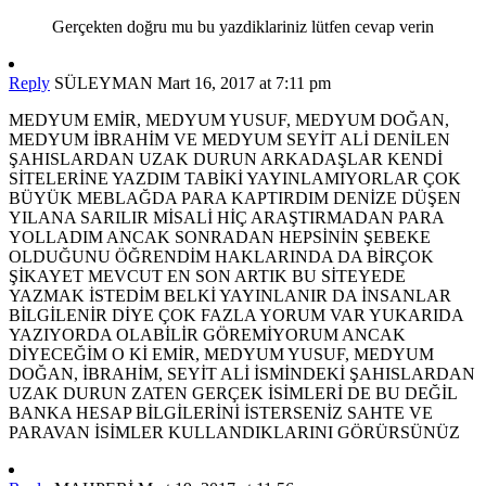
Gerçekten doğru mu bu yazdiklariniz lütfen cevap verin
Reply
SÜLEYMAN
Mart 16, 2017 at 7:11 pm
MEDYUM EMİR, MEDYUM YUSUF, MEDYUM DOĞAN,
MEDYUM İBRAHİM VE MEDYUM SEYİT ALİ DENİLEN
ŞAHISLARDAN UZAK DURUN ARKADAŞLAR KENDİ
SİTELERİNE YAZDIM TABİKİ YAYINLAMIYORLAR ÇOK
BÜYÜK MEBLAĞDA PARA KAPTIRDIM DENİZE DÜŞEN
YILANA SARILIR MİSALİ HİÇ ARAŞTIRMADAN PARA
YOLLADIM ANCAK SONRADAN HEPSİNİN ŞEBEKE
OLDUĞUNU ÖĞRENDİM HAKLARINDA DA BİRÇOK
ŞİKAYET MEVCUT EN SON ARTIK BU SİTEYEDE
YAZMAK İSTEDİM BELKİ YAYINLANIR DA İNSANLAR
BİLGİLENİR DİYE ÇOK FAZLA YORUM VAR YUKARIDA
YAZIYORDA OLABİLİR GÖREMİYORUM ANCAK
DİYECEĞİM O Kİ EMİR, MEDYUM YUSUF, MEDYUM
DOĞAN, İBRAHİM, SEYİT ALİ İSMİNDEKİ ŞAHISLARDAN
UZAK DURUN ZATEN GERÇEK İSİMLERİ DE BU DEĞİL
BANKA HESAP BİLGİLERİNİ İSTERSENİZ SAHTE VE
PARAVAN İSİMLER KULLANDIKLARINI GÖRÜRSÜNÜZ