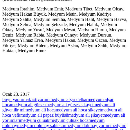
Medyum İbrahim, Medyum Emir, Medyum Tibet, Medyum Olcay,
Medyum Hakan Büyük, Medyum Metin, Medyum Kadriye,
Medyum Saliha, Medyum Semiha, Medyum Halil, Medyum Havva,
Medyum Selma, Medyum Şehzade, Medyum Haluk, Medyum
Oktay, Medyum Yusuf, Medyum Mesut, Medyum Harun, Medyum
Deniz, Medyum Rabia, Medyum Cüneyt, Medyum Dursun,
Medyum Yılmaz Eren, Medyum Hakan, Medyum Özcan, Medyum
Fikriye, Medyum Bülent, Medyum Aslan, Medyum Salih, Medyum
Haktan, Medyum Emre
Türkiye’nin en kaliteli medyum platformu
medyumyorum.net’e siz de yorum veya
şikayetlerinizle eklemede bulunmak için
aşağıdaki yorum bölümünü kullanabilirsiniz.
Ocak 23, 2017
büyü yaptırmak istiyorum
medyum afşar delbar
medyum afşar
hoca
medyum ali gürses
medyum ali gürses şikayet
medyum ali
güvenilir mi
medyum ali hoca
medyum ali hoca şikayet
medyum ali
hoca vefk
medyum ali papaz büyüsü
medyum ali şikayet
medyum ali
yorumları
medyum çuluak
medyum çuluak hoca
medyum
dolunay
medyum dolunay sahtekar
medyum dolunay yorum
medyum