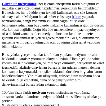
Güvenilir medyumlar
, her işlemin enerjisinin farklı olduğunu ve
mutlaka kişiye özel olarak hazırlanması gerektiğini belirtmektedir.
Bu nedenle, her büyüde aynı tekniği kullanmak asla söz konusu
olamayacaktır. Medyum hocalar, her çalışmayı
bakım
yaparak
hazırlamakta, hangi yöntemin kullanılacağını bu şekilde
belirlemektedir. Tüm büyülerde malzeme kullanılması gibi bir durum
söz konusu değildir. Çoğu büyüde malzemelere ihtiyaç duyuluyor
olsa da kimi zaman sadece medyum hocanın kendine ait nefes
gücünü kullanması da yeterli gelebilmektedir. Bu gibi durumlarda,
malzemeye ihtiyaç duyulmadığı için büyünün daha rahat yapıldığı
bilinmektedir.
Bu sayfada, gerçek insanlar tarafından yapılan, medyum hocalar
hakkındaki tarafsız yorumları okuyabilirsiniz. Hiçbir şekilde sahte
yorumlara izin verilmeyen, olumlu veya olumsuz, her yorum hakaret
içermediği takdirde onaylanan bu sayfa, insanların manevi alemler
konusunda başvuracakları kişiler hakkında önceden bilgi almalarını
hedeflemektedir. Yorumları okuyarak, çalışacağınız medyum hoca
hakkında bilgi edinebilir, daha önce çalıştıysanız tüm
deneyimlerinizi bu sayfadan aktarabilirsiniz.
100’den fazla farklı
medyum yorum
sitesinden yaptığımız
araştırmalarda dolandırıcı medyum oldukları tescillenmiş olanlar şu
şekilde:
(Liste düzenli olarak güncellenecektir)