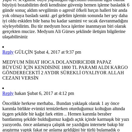
büyüyü bozabilirim dedi kendisine güvenip hemen işleme basladık 6
günde sonuç aldım sevgilimin o agresif öfkeli hırçın halleri bir anda
yok olmaya basladı sanki .gel gelelim işlemin sonunda her şey daha
iyi oldu eskiden bile bana bu kadar samimi ve sıcak davranmadığını
söyleyebilirim. Bu tür medyum hoca işlerine inanmayan biri olarak
gerçekten mucize. Medyum Ali Gürses şeklinde iletişim bilgilerine
ulaşabilirsiniz
Reply
GÜLÇİN
Şubat 4, 2017 at 9:37 pm
MEDYUM NİHAT HOCA DOLANDIRICIDIR PAPAZ
BÜYÜSÜ İÇİN KENDİSİNE 1800 TL PARAMI ALDI KARGO
GÖNDERECEKTİ 2 AYDIR SÜREKLİ OYALIYOR ALLAH
CEZANI VERSİN
Reply
hakan
Şubat 6, 2017 at 4:12 pm
Öncelikle herkese merhaba.. Bundan yaklaşık olarak 1 ay önce
karımla birlikte evimizi temizlerken oturduğumuz koltuğun altında
üçgen şekilde bir kağıt fark ettim .. Hemen karımla beraber
bantlanmış şekilde bulduğumuz kağıdı açtık içinde karmaşık bir yazı
yazıyordu. önce anlamaya çalıştık ne yazdığını internete bakıp bir
araştırma yaptık fakat ne anlama geldiğini bir türlü bulamadık o