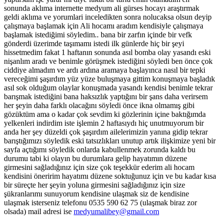
sonunda aklıma internette medyum ali gürses hocayı araştırmak
geldi aklıma ve yorumlari inceledikten sonra nolucaksa olsun deyip
çalışmaya başlamak için Ali hocamı aradım kendisiyle çalışmaya
başlamak istediğimi söyledim.. bana bir zarfın içinde bir vefk
gönderdi üzerimde taşımamı istedi ilk günlerde hiç bir şeyi
hissetmedim fakat 1 haftanın sonunda asıl bomba olay yasandı eski
nişanlım aradı ve benimle görüşmek istediğini söyledi ben önce çok
ciddiye almadım ve ardı ardına aramaya başlayınca nasıl bir tepki
vereceğimi şaşırdım yüz yüze buluşmaya gittim konuşmaya başladık
asıl sok olduğum olaylar konuşmada yasandı kendisi benimle tekrar
barışmak istediğini bana haksızlık yaptığını bir şans daha verirsem
her şeyin daha farklı olacağını söyledi önce ikna olmamış gibi
gözüktüm ama o kadar çok sevdim ki gözlerinin içine baktığımda
yelkenleri indirdim iste işlemin 2 haftasıydı hiç unutmuyorum bir
anda her şey düzeldi çok şaşırdım ailelerimizin yanına gidip tekrar
barıştığımızı söyledik eski tatsızlıkları unutup artık ilişkimize yeni bir
sayfa açtığımı söyledik onlarda kabullenmek zorunda kaldı bu
durumu tabi ki olayın bu durumlara gelip hayatımın düzene
girmesini sağladığınız için size çok teşekkür ederim ali hocam
kendisini öneririm hayatımı düzene soktuğunuz için ve bu kadar kısa
bir süreçte her şeyin yoluna girmesini sağladığınız için size
şükranlarımı sunuyorum kendisine ulaşmak siz de kendisine
ulaşmak isterseniz telefonu 0535 590 62 75 (ulaşmak biraz zor
olsada) mail adresi ise
medyumalibey@gmail.com