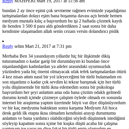
Reply
MAHPERİ
Mart 19, 2017 at 11:56 am
bundan 2 ay önce eşimi çok sevmeme rağmen evimizde yaşadığımız
tartışmalardan dolayı eşim bana boşanma davası açtı bende hemen
medyum mustafa kılıç a başvurdum bu işi 2 haftada çözmek kaydı
ile benden 3 500 tl para aldı gönderdikten 2 saat sonra bir daha
kendisine ulaşamadım allah senin cezanı versin dolandırıcı pislik
Reply
selim
Mart 21, 2017 at 7:31 pm
Merhaba Ben 34 yasındayım yıllardır hiç bir ilişkimde dikiş
tuturamadım o kadar garip bir durumdayım ki bundan önce
nişanlandığım kadınlardan ya aileler arasındaki uyumsuzluk
yüzünden yada hiç önemi olmayacak ufak tefek tartışmalardan ötürü
4 kez nisan attım nasıl bir yol izleyeceğimi bir türlü bulamadım en
son nişanlımı o kadar çok sevdim ki tekrar barışmak için her türlü
yolu düşünsemde bir türlü ikna edemedim sonra bir psikologa
başvurdum her şeyi anlattım ama oda bana çözüm odaklı gelmedi
durumu kendi içimde çözmeye çalıştım öylede olmadı en sonunda
internet bir araştırma yaptım üzerimde büyü var diye düşünüyordum
ve bir kaç medyuma baktıktan sonra karşıma Medyum Ali hoca
denk geldi ilk etapta ikna olmadım kendisini arayıp durumumu
anlattım ve bana yardımcı olabiliceğini söyledi düşünmek istediğimi
söyleyip kapattım sonra içime bir kuşku düştü acaba bir çalışma
yaptırsam işe yarar mı diye fakat bir türlü emin olamadım en