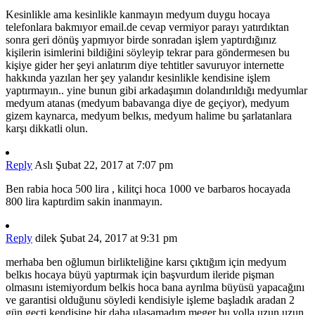
Kesinlikle ama kesinlikle kanmayın medyum duygu hocaya
telefonlara bakmıyor email.de cevap vermiyor parayı yatırdıktan
sonra geri dönüş yapmıyor birde sonradan işlem yaptırdığınız
kişilerin isimlerini bildiğini söyleyip tekrar para göndermesen bu
kişiye gider her şeyi anlatırım diye tehtitler savuruyor internette
hakkında yazılan her şey yalandır kesinlikle kendisine işlem
yaptırmayın.. yine bunun gibi arkadaşımın dolandırıldığı medyumlar
medyum atanas (medyum babavanga diye de geçiyor), medyum
gizem kaynarca, medyum belkıs, medyum halime bu şarlatanlara
karşı dikkatli olun.
Reply
Aslı
Şubat 22, 2017 at 7:07 pm
Ben rabia hoca 500 lira , kilitçi hoca 1000 ve barbaros hocayada
800 lira kaptırdim sakin inanmayın.
Reply
dilek
Şubat 24, 2017 at 9:31 pm
merhaba ben oğlumun birlikteliğine karsı çıktığım için medyum
belkıs hocaya büyü yaptırmak için başvurdum ileride pişman
olmasını istemiyordum belkis hoca bana ayrılma büyüsü yapacağını
ve garantisi olduğunu söyledi kendisiyle işleme başladık aradan 2
gün geçti kendisine bir daha ulaşamadım meger bu yolla uzun uzun