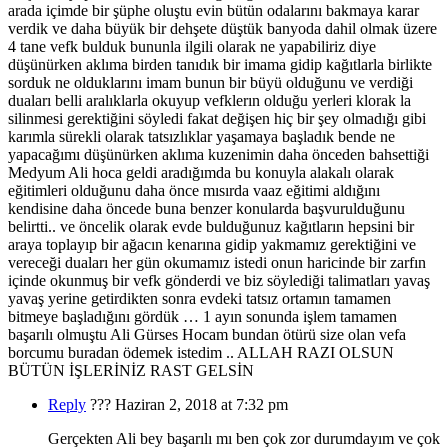
arada içimde bir şüphe oluştu evin bütün odalarını bakmaya karar
verdik ve daha büyük bir dehşete düştük banyoda dahil olmak üzere
4 tane vefk bulduk bununla ilgili olarak ne yapabiliriz diye
düşünürken aklıma birden tanıdık bir imama gidip kağıtlarla birlikte
sorduk ne olduklarını imam bunun bir büyü olduğunu ve verdiği
duaları belli aralıklarla okuyup vefklerın olduğu yerleri klorak la
silinmesi gerektiğini söyledi fakat değişen hiç bir şey olmadığı gibi
karımla sürekli olarak tatsızlıklar yaşamaya başladık bende ne
yapacağımı düşünürken aklıma kuzenimin daha önceden bahsettiği
Medyum Ali hoca geldi aradığımda bu konuyla alakalı olarak
eğitimleri olduğunu daha önce mısırda vaaz eğitimi aldığını
kendisine daha öncede buna benzer konularda başvurulduğunu
belirtti.. ve öncelik olarak evde bulduğunuz kağıtların hepsini bir
araya toplayıp bir ağacın kenarına gidip yakmamız gerektiğini ve
vereceği duaları her gün okumamız istedi onun haricinde bir zarfın
içinde okunmuş bir vefk gönderdi ve biz söylediği talimatları yavaş
yavaş yerine getirdikten sonra evdeki tatsız ortamın tamamen
bitmeye başladığını gördük … 1 ayın sonunda işlem tamamen
başarılı olmuştu Ali Gürses Hocam bundan ötürü size olan vefa
borcumu buradan ödemek istedim .. ALLAH RAZI OLSUN
BÜTÜN İŞLERİNİZ RAST GELSİN
Reply
???
Haziran 2, 2018 at 7:32 pm
Gerçekten Ali bey başarılı mı ben çok zor durumdayım ve çok