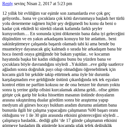
Reply
sevinç
Nisan 2, 2017 at 5:23 pm
12 yıllık bir evliliğim var eşimle son zamanlarda eve çok geç
geliyordu.. bana ve çocuklara çok kötü davranmaya başladı her türlü
yolu denememe rağmen hiçbir şey değişmedi bu konu da beni o
kadar çok etkiledi ki sürekli olarak kafamda farklı şeyler
kuruyordum… En sonunda içimi dökmenin bana daha iyi geleceğini
düşündüm ve en yakın arkadaşımı konuyu bir bir anlattım.. beni
sakinleştirmeye çalışanda başarılı olamadı tabi ki ama bende bu
muameleye dayanacak güç kalmadı o sırada bir arkadaşım bana bir
hoca önerdi oraya gittiğimde bir bakım yaptılar.. ve kocamın
hayatında başka bir kadın olduğunu bunu bu yüzden bana ve
çocuklara böyle davrandığını söyledi ..Yıkıldım ..eve gidip saatlerce
ağladım sonra doğruluk payı olup olmadığını öğrenebilmek için
kocamı gizli bir şekilde takip ettirtmek ama öyle bir durumla
karşılaşmadım eve geldiğinde üstünü çıkardığında tek tek eşyaları
kontrol ettim ne parfüm kokusu ne de ona benzer bir durum yoktu
sonra iş yerine gidip ofisini kurcalamak aklıma geldi.. ofise gittim
girişte çok garip bir koku hissettim masanın üstünde dosyaların
arasına sıkıştırılmış dualar gördüm sonra bir araştırma yapıp
medyum ali gürses hocayı buldum aradım durumu anlattım bana
bununla ilgili bir çalışma yapacağını çalışmanın %90 başarı oranı
olduğunu ve 1 ile 30 gün arasında etkisini göstereceğini söyledi ..
çalışmaya basladık.. dediği gibi ‘de 17 günde çalışmanın etkisini
görmeye başladım ilk günlerde kocamda ufak tefek değişiklik