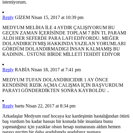
istemiyorum.
Reply
GİZEM
Nisan 15, 2017 at 10:39 pm
MEDYUM MELİHA İLE 4 AYDIR ÇALIŞIYORUM BU
GEÇEN ZAMAN İÇERİSİNDE TOPLAM 7 BİN TL PARAMI
ALDI HER SEFERDE PARA LAFI EDİYORDU. MEĞER
DOLANDIRICIYMIŞ HAKKINDA YAZILAN YORUMLARI
GÖRDÜM DOLANDIRMADIGI İNSAN KALMAMIŞ BU
KADININ.. ÜSTÜNE BİRDE MİLLETİ TEHDİT EDİYOR
Reply
RABİA
Nisan 18, 2017 at 7:41 pm
MEDYUM TUFAN DOLANDIRICIDIR 1 AY ÖNCE
KENDİSİNE RIZIK AÇMA CALIŞMA İÇİN BAŞVURDUM
PARAYI GÖNDERDİKTEN SONRA KAYBOLDU ..
Reply
bartu
Nisan 22, 2017 at 8:34 pm
Arkadaşlar Medyum rauf hocaya kız kardeşimin hastalığından ötürü
baş vurdum bu kadar hassas bir konuda bile insanlara bunu
yapmatığınız için yazıklar olsun hesap numarasını aldım hemen
parayı geçtim bir daha aradığımda aradığınız numara