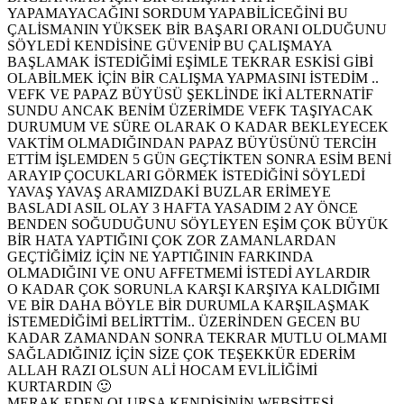
YAPAMAYACAĞINI SORDUM YAPABİLİCEĞİNİ BU
ÇALİSMANIN YÜKSEK BİR BAŞARI ORANI OLDUĞUNU
SÖYLEDİ KENDİSİNE GÜVENİP BU ÇALIŞMAYA
BAŞLAMAK İSTEDİĞİMİ EŞİMLE TEKRAR ESKİSİ GİBİ
OLABİLMEK İÇİN BİR CALIŞMA YAPMASINI İSTEDİM ..
VEFK VE PAPAZ BÜYÜSÜ ŞEKLİNDE İKİ ALTERNATİF
SUNDU ANCAK BENİM ÜZERİMDE VEFK TAŞIYACAK
DURUMUM VE SÜRE OLARAK O KADAR BEKLEYECEK
VAKTİM OLMADIĞINDAN PAPAZ BÜYÜSÜNÜ TERCİH
ETTİM İŞLEMDEN 5 GÜN GEÇTİKTEN SONRA ESİM BENİ
ARAYIP ÇOCUKLARI GÖRMEK İSTEDİĞİNİ SÖYLEDİ
YAVAŞ YAVAŞ ARAMIZDAKİ BUZLAR ERİMEYE
BASLADI ASIL OLAY 3 HAFTA YASADIM 2 AY ÖNCE
BENDEN SOĞUDUĞUNU SÖYLEYEN EŞİM ÇOK BÜYÜK
BİR HATA YAPTIĞINI ÇOK ZOR ZAMANLARDAN
GEÇTİĞİMİZ İÇİN NE YAPTIĞININ FARKINDA
OLMADIĞINI VE ONU AFFETMEMİ İSTEDİ AYLARDIR
O KADAR ÇOK SORUNLA KARŞI KARŞIYA KALDIĞIMI
VE BİR DAHA BÖYLE BİR DURUMLA KARŞILAŞMAK
İSTEMEDİĞİMİ BELİRTTİM.. ÜZERİNDEN GECEN BU
KADAR ZAMANDAN SONRA TEKRAR MUTLU OLMAMI
SAĞLADIĞINIZ İÇİN SİZE ÇOK TEŞEKKÜR EDERİM
ALLAH RAZI OLSUN ALİ HOCAM EVLİLİĞİMİ
KURTARDIN 🙂
MERAK EDEN OLURSA KENDİSİNİN WEBSİTESİ