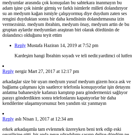
medyumlar arasında çok konuşulan bu sahtekara inanmayın bu
adam işine çok isimle girmiş ve farklı isimlerle milleti dolandırıyor
su an medyum kağan ismiyle çalışıyormuş diye duydum zaten ses
rengini duyduktan sonra bir daha kendisinin dolandırmasına izin
vermezsiniz. medyum ibrahim, medyum önay, medyum artin de bu
gruptan aylardır medyumları araştıran biri olarak dördünün de
dolandırıcı olduğunu teyit ettim
Reply
Mustafa
Haziran 14, 2019 at 7:52 pm
Kardeşim hangi İbrahim soyadı ve teli nedir.yardimci ol lutfen
Reply
nergiz
Mart 27, 2017 at 12:17 pm
arkadaşlar size bir uyarı medyum yusuf medyum gizem hoca ask ve
bağlama çalışması için saatlerce telefonla konuşuyorlar işin detayını
anlatma bahanesiyle kafanızı karıştırıp para göndermenizi sağlıyor
parayı gönderdikten sonra telefonlarını kapatıyorlar bir daha
kendilerine ulaşamıyorsunuz ben yandım siz yanmayın
Reply
aslı
Nisan 1, 2017 at 12:34 am
erkek arkadaşımla tam evlenmek üzereyken beni terk edip eski
sevgilisine gitti. bir anda neye uğradığımı şaşırıp deliye döndüm ne