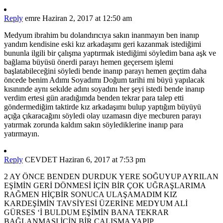
Reply
emre
Haziran 2, 2017 at 12:50 am
Medyum ibrahim bu dolandırıcıya sakın inanmayın ben inanıp
yandım kendisine eski kız arkadaşımı geri kazanmak istediğimi
bununla ilgili bir çalışma yaptırmak istediğimi söyledim bana aşk ve
bağlama büyüsü önerdi parayı hemen geçersem işlemi
başlatabileceğini söyledi bende inanıp parayı hemen geçtim daha
öncede benim Adımı Soyadımı Doğum tarihi mi büyü yapılacak
kısınınde aynı sekılde adını soyadını her şeyi istedi bende inanıp
verdim ertesi gün aradığımda benden tekrar para talep etti
göndermediğim taktirde kız arkadaşımı bulup yaptığım büyüyü
açığa çıkaracağını söyledi olay uzamasın diye mecburen parayı
yatırmak zorunda kaldım sakın söylediklerine inanıp para
yatırmayın.
Reply
CEVDET
Haziran 6, 2017 at 7:53 pm
2 AY ÖNCE BENDEN DURDUK YERE SOĞUYUP AYRILAN
EŞİMİN GERİ DÖNMESİ İÇİN BİR ÇOK UĞRAŞLARIMA
RAĞMEN HİÇBİR SONUCA ULAŞAMADIM KIZ
KARDEŞİMİN TAVSİYESİ ÜZERİNE MEDYUM ALİ
GÜRSES ‘İ BULDUM EŞİMİN BANA TEKRAR
BAĞLANMASI İÇİN BİR CALIŞMA YAPIP