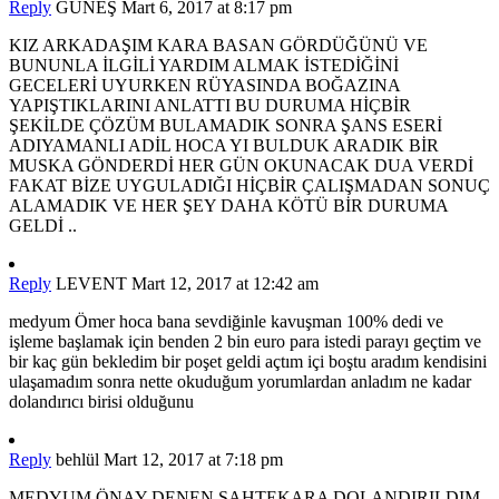
Reply
GÜNEŞ
Mart 6, 2017 at 8:17 pm
KIZ ARKADAŞIM KARA BASAN GÖRDÜĞÜNÜ VE
BUNUNLA İLGİLİ YARDIM ALMAK İSTEDİĞİNİ
GECELERİ UYURKEN RÜYASINDA BOĞAZINA
YAPIŞTIKLARINI ANLATTI BU DURUMA HİÇBİR
ŞEKİLDE ÇÖZÜM BULAMADIK SONRA ŞANS ESERİ
ADIYAMANLI ADİL HOCA YI BULDUK ARADIK BİR
MUSKA GÖNDERDİ HER GÜN OKUNACAK DUA VERDİ
FAKAT BİZE UYGULADIĞI HİÇBİR ÇALIŞMADAN SONUÇ
ALAMADIK VE HER ŞEY DAHA KÖTÜ BİR DURUMA
GELDİ ..
Reply
LEVENT
Mart 12, 2017 at 12:42 am
medyum Ömer hoca bana sevdiğinle kavuşman 100% dedi ve
işleme başlamak için benden 2 bin euro para istedi parayı geçtim ve
bir kaç gün bekledim bir poşet geldi açtım içi boştu aradım kendisini
ulaşamadım sonra nette okuduğum yorumlardan anladım ne kadar
dolandırıcı birisi olduğunu
Reply
behlül
Mart 12, 2017 at 7:18 pm
MEDYUM ÖNAY DENEN SAHTEKARA DOLANDIRILDIM