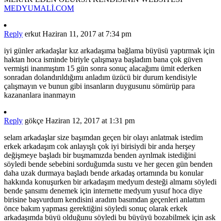
MEDYUMALİ.COM
Reply
erkut
Haziran 11, 2017 at 7:34 pm
iyi günler arkadaşlar kız arkadaşıma bağlama büyüsü yaptırmak için
haktan hoca isminde biriyle çalışmaya başladım bana çok güven
vermişti inanmıştım 15 gün sonra sonuç alacağımı ümit ederken
sonradan dolandırıldığımı anladım üzücü bir durum kendisiyle
çalışmayın ve bunun gibi insanların duygusunu sömürüp para
kazananlara inanmayın
Reply
gökçe
Haziran 12, 2017 at 1:31 pm
selam arkadaşlar size başımdan geçen bir olayı anlatmak istedim
erkek arkadaşım cok anlayışlı çok iyi birisiydi bir anda herşey
değişmeye başladı bir buşmamızda benden ayrılmak istediğini
söyledi bende sebebini sorduğumda sustu ve her gecen gün benden
daha uzak durmaya başladı bende arkadaş ortamında bu konular
hakkında konuşurken bir arkadaşım medyum desteği almamı söyledi
bende şansımı denemek için internette medyum yusuf hoca diye
birisine başvurdum kendisini aradım basımdan geçenleri anlattım
önce bakım yapması gerektiğini söyledi sonuç olarak erkek
arkadaşımda büyü olduğunu söyledi bu büyüyü bozabilmek için ask