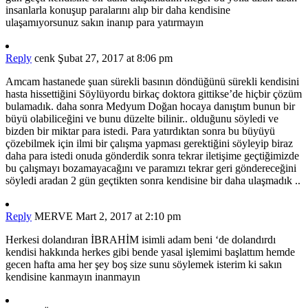
insanlarla konuşup paralarını alıp bir daha kendisine
ulaşamıyorsunuz sakın inanıp para yatırmayın
Reply
cenk
Şubat 27, 2017 at 8:06 pm
Amcam hastanede şuan sürekli basının döndüğünü sürekli kendisini
hasta hissettiğini Söylüyordu birkaç doktora gittikse’de hiçbir çözüm
bulamadık. daha sonra Medyum Doğan hocaya danıştım bunun bir
büyü olabiliceğini ve bunu düzelte bilinir.. olduğunu söyledi ve
bizden bir miktar para istedi. Para yatırdıktan sonra bu büyüyü
çözebilmek için ilmi bir çalışma yapması gerektiğini söyleyip biraz
daha para istedi onuda gönderdik sonra tekrar iletişime geçtiğimizde
bu çalışmayı bozamayacağını ve paramızı tekrar geri göndereceğini
söyledi aradan 2 gün geçtikten sonra kendisine bir daha ulaşmadık ..
Reply
MERVE
Mart 2, 2017 at 2:10 pm
Herkesi dolandıran İBRAHİM isimli adam beni ‘de dolandırdı
kendisi hakkında herkes gibi bende yasal işlemimi başlattım hemde
gecen hafta ama her şey boş size sunu söylemek isterim ki sakın
kendisine kanmayın inanmayın