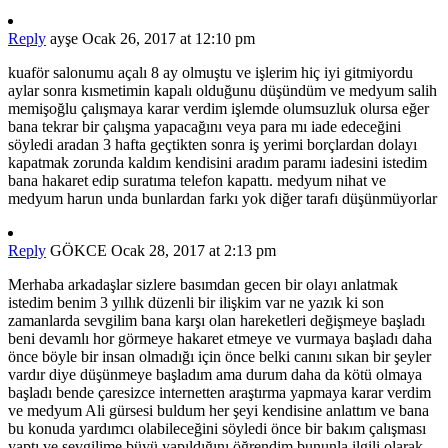
Reply
ayşe
Ocak 26, 2017 at 12:10 pm
kuaför salonumu açalı 8 ay olmuştu ve işlerim hiç iyi gitmiyordu
aylar sonra kısmetimin kapalı olduğunu düşündüm ve medyum salih
memişoğlu çalışmaya karar verdim işlemde olumsuzluk olursa eğer
bana tekrar bir çalışma yapacağını veya para mı iade edeceğini
söyledi aradan 3 hafta geçtikten sonra iş yerimi borçlardan dolayı
kapatmak zorunda kaldım kendisini aradım paramı iadesini istedim
bana hakaret edip suratıma telefon kapattı. medyum nihat ve
medyum harun unda bunlardan farkı yok diğer tarafı düşünmüyorlar
Reply
GÖKCE
Ocak 28, 2017 at 2:13 pm
Merhaba arkadaşlar sizlere basımdan gecen bir olayı anlatmak
istedim benim 3 yıllık düzenli bir ilişkim var ne yazık ki son
zamanlarda sevgilim bana karşı olan hareketleri değişmeye başladı
beni devamlı hor görmeye hakaret etmeye ve vurmaya başladı daha
önce böyle bir insan olmadığı için önce belki canını sıkan bir şeyler
vardır diye düşünmeye başladım ama durum daha da kötü olmaya
başladı bende çaresizce internetten araştırma yapmaya karar verdim
ve medyum Ali gürsesi buldum her şeyi kendisine anlattım ve bana
bu konuda yardımcı olabileceğini söyledi önce bir bakım çalışması
yaptı ve sevgilime büyü yapıldığını öğrendim bununla ilgili olarak