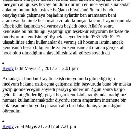
medyum ali gürses hocayı buldum durumu en ince ayrıntısına kadar
anlattım bunun için ask ve bağlama büyüsünü önerdi bende
onaylayarak çalışmaya başladım aylardır ben aramasam beni
aramayan benimle her fırsatta zoraki konuşan kocam 1 ayın sonunda
köpek gibi kapımda yalvarmaya başladı önce Allah’a sonra
kendisine bu mutluluğu yaşattığı için teşekkür ediyorum herkese de
öneriyorum kendisini görüşmek isteyenler için 0535 590 62 75
ulaşabilirler adını kullananlar da varmış ali hocanın ismini ancak
kendisinin hesap bilgileri de zaten kendisine ait oradan gerçek ali
hoca olup olmadığını anlayabilirsiniz ali gürses soyadı da
Reply
fadıl
Mayıs 21, 2017 at 12:01 pm
Arkadaşlar bundan 1 ay önce işlerim yolunda gitmediği için
medyum hakana rızık açma çalışması için başvuruda bana bir muska
yazıp göndereceğini söyledi parayı gönderdim 2 gün sonra kargo
geldi fakat gönderdiği poşet boştu kendisini aradığımda aradığınız
numara kullanılmamaktadır diyordu sonra araştırdım internette bir
çok kişininde bu yolla parasını alıp bir daha dönüş yapmadığını
öğrendim..
Reply
zülal
Mayıs 21, 2017 at 7:21 pm