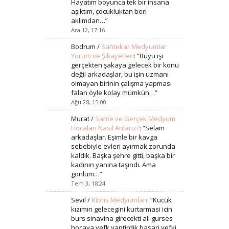
Hayatım boyunca tek bir insana
aşıktım, çocukluktan beri
aklımdan…
”
Ara 12, 17:16
Bodrum
/
Sahtekar Medyumlar
Yorum ve Şikayetleri
: “
Büyü işi
gerçekten şakaya gelecek bir konu
değil arkadaşlar, bu işin uzmanı
olmayan birinin çalışma yapması
falan öyle kolay mümkün…
”
Ağu 28, 15:00
Murat
/
Sahte ve Gerçek Medyum
Hocaları Nasıl Anlarız?
: “
Selam
arkadaşlar. Eşimle bir kavga
sebebiyle evleri ayırmak zorunda
kaldık. Başka şehre gitti, başka bir
kadının yanına taşındı. Ama
gönlüm…
”
Tem 3, 18:24
Sevil
/
Kıbrıs Medyumları
: “
Kücük
kızımın gelecegini kurtarmasi icin
burs sinavina girecekti ali gurses
hocaya vefk yaptirdik basari vefki