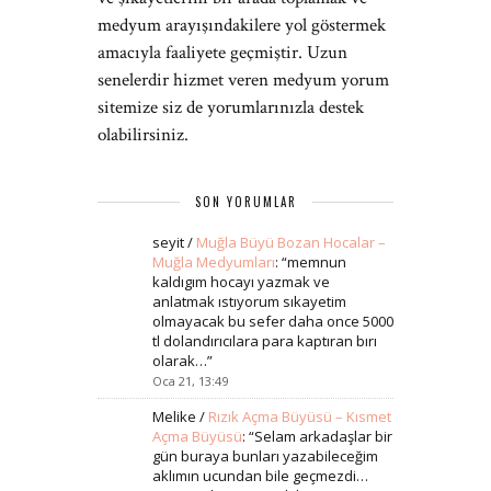
medyum arayışındakilere yol göstermek
amacıyla faaliyete geçmiştir. Uzun
senelerdir hizmet veren medyum yorum
sitemize siz de yorumlarınızla destek
olabilirsiniz.
SON YORUMLAR
seyit
/
Muğla Büyü Bozan Hocalar –
Muğla Medyumları
: “
memnun
kaldıgım hocayı yazmak ve
anlatmak ıstıyorum sıkayetim
olmayacak bu sefer daha once 5000
tl dolandırıcılara para kaptıran bırı
olarak…
”
Oca 21, 13:49
Melike
/
Rızık Açma Büyüsü – Kısmet
Açma Büyüsü
: “
Selam arkadaşlar bir
gün buraya bunları yazabileceğim
aklımın ucundan bile geçmezdi…