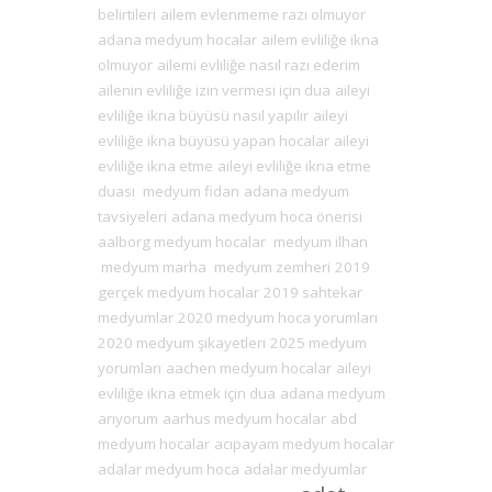
belirtileri
ailem evlenmeme razı olmuyor
adana medyum hocalar
ailem evliliğe ikna
olmuyor
ailemi evliliğe nasıl razı ederim
ailenin evliliğe izin vermesi için dua
aileyi
evliliğe ikna büyüsü nasıl yapılır
aileyi
evliliğe ikna büyüsü yapan hocalar
aileyi
evliliğe ikna etme
aileyi evliliğe ikna etme
duası
medyum fidan
adana medyum
tavsiyeleri
adana medyum hoca önerisi
aalborg medyum hocalar
medyum ilhan
medyum marha
medyum zemheri
2019
gerçek medyum hocalar
2019 sahtekar
medyumlar
2020 medyum hoca yorumları
2020 medyum şikayetleri
2025 medyum
yorumları
aachen medyum hocalar
aileyi
evliliğe ikna etmek için dua
adana medyum
arıyorum
aarhus medyum hocalar
abd
medyum hocalar
acıpayam medyum hocalar
adalar medyum hoca
adalar medyumlar