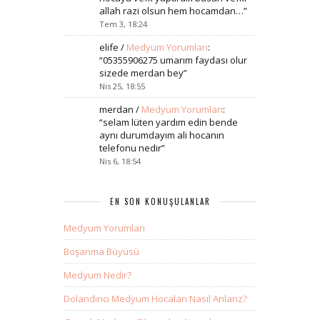
allah razi olsun hem hocamdan…
”
Tem 3, 18:24
elife
/
Medyum Yorumları
:
“
05355906275 umarım faydası olur
sizede merdan bey
”
Nis 25, 18:55
merdan
/
Medyum Yorumları
:
“
selam lüten yardım edin bende
aynı durumdayım ali hocanın
telefonu nedir
”
Nis 6, 18:54
EN SON KONUŞULANLAR
Medyum Yorumları
Boşanma Büyüsü
Medyum Nedir?
Dolandırıcı Medyum Hocaları Nasıl Anlarız?