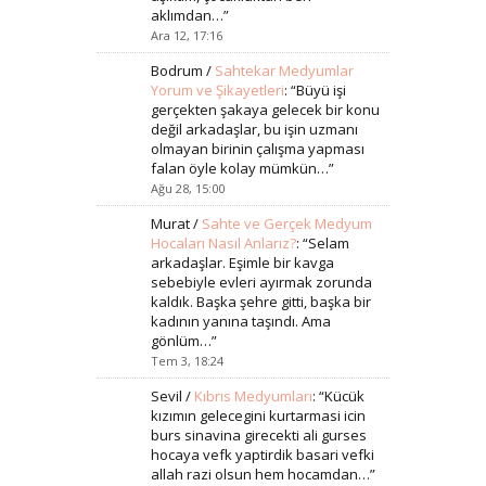
aklımdan…
”
Ara 12, 17:16
Bodrum
/
Sahtekar Medyumlar
Yorum ve Şikayetleri
: “
Büyü işi
gerçekten şakaya gelecek bir konu
değil arkadaşlar, bu işin uzmanı
olmayan birinin çalışma yapması
falan öyle kolay mümkün…
”
Ağu 28, 15:00
Murat
/
Sahte ve Gerçek Medyum
Hocaları Nasıl Anlarız?
: “
Selam
arkadaşlar. Eşimle bir kavga
sebebiyle evleri ayırmak zorunda
kaldık. Başka şehre gitti, başka bir
kadının yanına taşındı. Ama
gönlüm…
”
Tem 3, 18:24
Sevil
/
Kıbrıs Medyumları
: “
Kücük
kızımın gelecegini kurtarmasi icin
burs sinavina girecekti ali gurses
hocaya vefk yaptirdik basari vefki
allah razi olsun hem hocamdan…
”