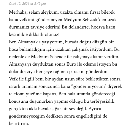
Ocak 12, 2021 at 8:49 pm
Merhaba, selam aleyküm, uzakta olmamı fırsat bilerek
bana vefkimi göndermeyen Medyum Şehzade’den uzak
durmanızı tavsiye ederim! Bu dolandırıcı hocaya karşı
kesinlikle dikkatli olunuz!
Ben Almanya’da yaşıyorum, burada doğru düzgün bir
hoca bulamadığım için uzaktan çalışmak istiyordum. Bu
nedenle de Medyum Şehzade ile çalışmaya karar verdim.
Almanya’yı duyduktan sonra Euro ile ödeme isteyen bu
dolandırıcıya her şeye rağmen parasını gönderdim.
Vefk ile ilgili beni bir aydan uzun süre beklettikten sonra
ısrarlı aramam sonucunda bana “göndermiyorum” diyerek
telefonu yüzüme kapattı. Ben hala umutla göndereceği
konusunu düşünürken yapmış olduğu bu terbiyesizlik
gerçekten akla hayale sığar bir şey değil. Ayrıca
göndermeyeceğim dedikten sonra engellediğini de
belirtirim.