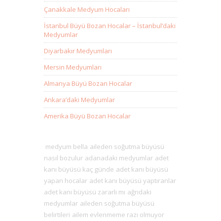
Çanakkale Medyum Hocaları
İstanbul Büyü Bozan Hocalar – İstanbul’daki
Medyumlar
Diyarbakır Medyumları
Mersin Medyumları
Almanya Büyü Bozan Hocalar
Ankara’daki Medyumlar
Amerika Büyü Bozan Hocalar
medyum bella
aileden soğutma büyüsü
nasıl bozulur
adanadaki medyumlar
adet
kanı büyüsü kaç günde
adet kanı büyüsü
yapan hocalar
adet kanı büyüsü yaptıranlar
adet kanı büyüsü zararlı mı
ağrıdaki
medyumlar
aileden soğutma büyüsü
belirtileri
ailem evlenmeme razı olmuyor