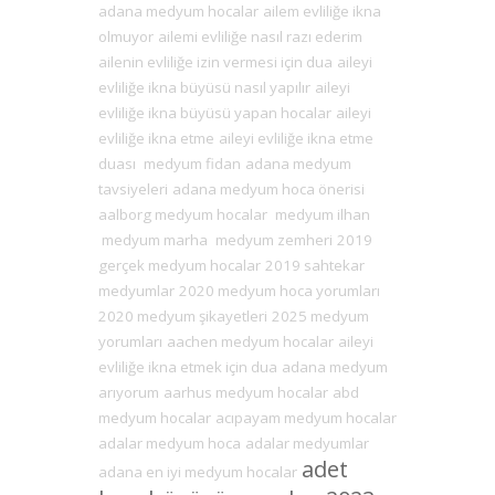
adana medyum hocalar
ailem evliliğe ikna
olmuyor
ailemi evliliğe nasıl razı ederim
ailenin evliliğe izin vermesi için dua
aileyi
evliliğe ikna büyüsü nasıl yapılır
aileyi
evliliğe ikna büyüsü yapan hocalar
aileyi
evliliğe ikna etme
aileyi evliliğe ikna etme
duası
medyum fidan
adana medyum
tavsiyeleri
adana medyum hoca önerisi
aalborg medyum hocalar
medyum ilhan
medyum marha
medyum zemheri
2019
gerçek medyum hocalar
2019 sahtekar
medyumlar
2020 medyum hoca yorumları
2020 medyum şikayetleri
2025 medyum
yorumları
aachen medyum hocalar
aileyi
evliliğe ikna etmek için dua
adana medyum
arıyorum
aarhus medyum hocalar
abd
medyum hocalar
acıpayam medyum hocalar
adalar medyum hoca
adalar medyumlar
adet
adana en iyi medyum hocalar