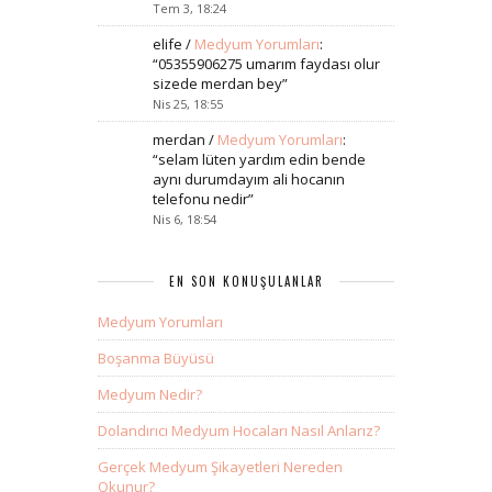
Tem 3, 18:24
elife
/
Medyum Yorumları
:
“
05355906275 umarım faydası olur
sizede merdan bey
”
Nis 25, 18:55
merdan
/
Medyum Yorumları
:
“
selam lüten yardım edin bende
aynı durumdayım ali hocanın
telefonu nedir
”
Nis 6, 18:54
EN SON KONUŞULANLAR
Medyum Yorumları
Boşanma Büyüsü
Medyum Nedir?
Dolandırıcı Medyum Hocaları Nasıl Anlarız?
Gerçek Medyum Şikayetleri Nereden
Okunur?