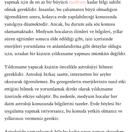
yapmak için de en az bir büyücü
medyum
kadar bilgi sahibi
olmak gereklidir. İnsanlar, bu çalışmanın büyü olmadığını
öğrendikten sonra, kolayca evde yapılabileceği konusunda
yanılgıya düşmektedir. Ancak, bu durum asla söz konusu
olamamaktadır. Medyum hocaların ilimleri ve bilgileri, yıllar
süren eğitimler sonucu elde edildiği gibi, işin içerisinde
enerjileri yorumlama ve anlamlandırma gibi detaylar olduğu
için, sıradan bir kişinin yıldızname yapması mümkün değildir.
Yıldızname yapacak kişinin öncelikle astrolojiyi bilmesi
gereklidir. Astroloji birkaç saatte, internetten bir şeyler
okuyarak öğrenilemez. Bu gezegenlerin enerjilerinin nasıl etki
ettiğini bilmek ve yorumlamak direkt olarak yıldızname
üzerinde etkiye sahiptir. Bu nedenle, medyum hocalar her
daim astroloji konusunda bilgilerini tazeler. Evde böylesi bir
uygulama yapmak istiyorsanız, bu konuda yetkin olmanız ve
yıllarınızı vermeniz gerekir.
Astrolojide uzmanlaşmak bile bu kadar uzun zaman alıyorken,