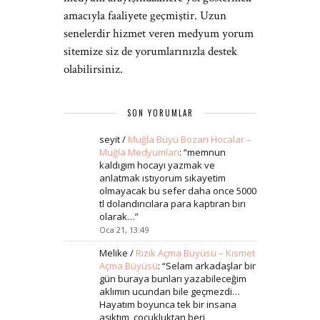
amacıyla faaliyete geçmiştir. Uzun
senelerdir hizmet veren medyum yorum
sitemize siz de yorumlarınızla destek
olabilirsiniz.
SON YORUMLAR
seyit
/
Muğla Büyü Bozan Hocalar –
Muğla Medyumları
: “
memnun
kaldıgım hocayı yazmak ve
anlatmak ıstıyorum sıkayetim
olmayacak bu sefer daha once 5000
tl dolandırıcılara para kaptıran bırı
olarak…
”
Oca 21, 13:49
Melike
/
Rızık Açma Büyüsü – Kısmet
Açma Büyüsü
: “
Selam arkadaşlar bir
gün buraya bunları yazabileceğim
aklımın ucundan bile geçmezdi…
Hayatım boyunca tek bir insana
aşıktım, çocukluktan beri