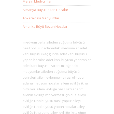
Mersin Medyumları
Almanya Büyü Bozan Hocalar
Ankara’daki Medyumlar
Amerika Büyü Bozan Hocalar
medyum bella
aileden soğutma büyüsü
nasıl bozulur
adanadaki medyumlar
adet
kanı büyüsü kaç günde
adet kanı büyüsü
yapan hocalar
adet kanı büyüsü yaptıranlar
adet kanı büyüsü zararlı mı
ağrıdaki
medyumlar
aileden soğutma büyüsü
belirtileri
ailem evlenmeme razı olmuyor
adana medyum hocalar
ailem evliliğe ikna
olmuyor
ailemi evliliğe nasıl razı ederim
ailenin evliliğe izin vermesi için dua
aileyi
evliliğe ikna büyüsü nasıl yapılır
aileyi
evliliğe ikna büyüsü yapan hocalar
aileyi
evliliğe ikna etme
aileyi evliliğe ikna etme