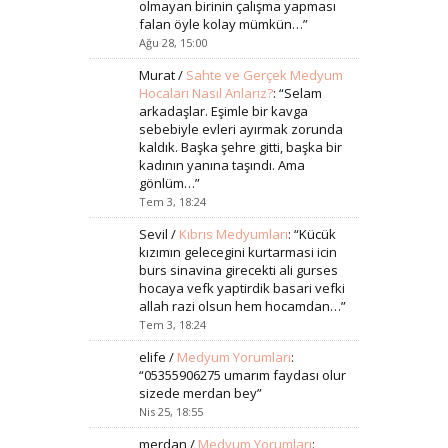
olmayan birinin çalışma yapması
falan öyle kolay mümkün…
”
Ağu 28, 15:00
Murat
/
Sahte ve Gerçek Medyum
Hocaları Nasıl Anlarız?
: “
Selam
arkadaşlar. Eşimle bir kavga
sebebiyle evleri ayırmak zorunda
kaldık. Başka şehre gitti, başka bir
kadının yanına taşındı. Ama
gönlüm…
”
Tem 3, 18:24
Sevil
/
Kıbrıs Medyumları
: “
Kücük
kızımın gelecegini kurtarmasi icin
burs sinavina girecekti ali gurses
hocaya vefk yaptirdik basari vefki
allah razi olsun hem hocamdan…
”
Tem 3, 18:24
elife
/
Medyum Yorumları
:
“
05355906275 umarım faydası olur
sizede merdan bey
”
Nis 25, 18:55
merdan
/
Medyum Yorumları
: