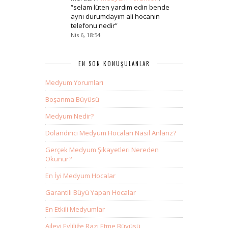
“
selam lüten yardım edin bende
aynı durumdayım ali hocanın
telefonu nedir
”
Nis 6, 18:54
EN SON KONUŞULANLAR
Medyum Yorumları
Boşanma Büyüsü
Medyum Nedir?
Dolandırıcı Medyum Hocaları Nasıl Anlarız?
Gerçek Medyum Şikayetleri Nereden
Okunur?
En İyi Medyum Hocalar
Garantili Büyü Yapan Hocalar
En Etkili Medyumlar
Aileyi Evliliğe Razı Etme Büyüsü