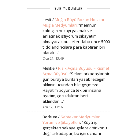
SON YORUMLAR
seyit
/
Muğla Büyü Bozan Hocalar –
Muğla Medyumları
: “
memnun
kaldıgım hocayı yazmak ve
anlatmak ıstıyorum sıkayetim
olmayacak bu sefer daha once 5000
tl dolandırıcılara para kaptıran bırı
olarak…
”
Oca 21, 13:49
Melike
/
Rızık Açma Büyüsü – Kısmet
Açma Büyüsü
: “
Selam arkadaşlar bir
gün buraya bunları yazabileceğim
aklımın ucundan bile geçmezdi…
Hayatım boyunca tek bir insana
aşıktım, çocukluktan beri
aklımdan…
”
Ara 12, 17:16
Bodrum
/
Sahtekar Medyumlar
Yorum ve Şikayetleri
: “
Büyü işi
gerçekten şakaya gelecek bir konu
değil arkadaşlar, bu işin uzmanı