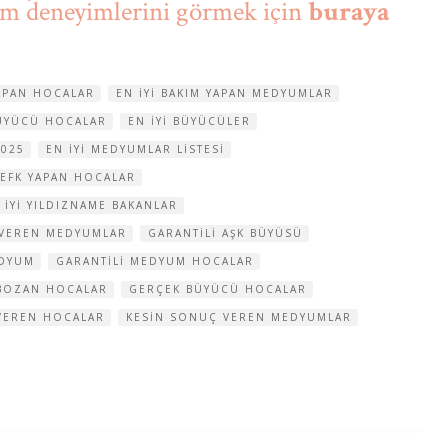
um deneyimlerini görmek için
buraya
YAPAN HOCALAR
EN IYI BAKIM YAPAN MEDYUMLAR
BÜYÜCÜ HOCALAR
EN IYI BÜYÜCÜLER
2025
EN IYI MEDYUMLAR LISTESI
VEFK YAPAN HOCALAR
 IYI YILDIZNAME BAKANLAR
 VEREN MEDYUMLAR
GARANTILI AŞK BÜYÜSÜ
EDYUM
GARANTILI MEDYUM HOCALAR
BOZAN HOCALAR
GERÇEK BÜYÜCÜ HOCALAR
VEREN HOCALAR
KESIN SONUÇ VEREN MEDYUMLAR