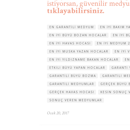
istiyorsan, güvenilir medy
tıklayabilirsiniz.
EN GARANTILI MEDYUM
EN IYI BAKIM 
EN IYI BÜYÜ BOZAN HOCALAR
EN IYI 
EN IYI HAVAS HOCASI
EN IYI MEDYUM 
EN IYI MUSKA YAZAN HOCALAR
EN IYI 
EN IYI YILDIZNAME BAKAN HOCALAR
EN
ETKILI BÜYÜ YAPAN HOCALAR
GARANTI
GARANTILI BÜYÜ BOZMA
GARANTILI M
GARANTILI MEDYUMLAR
GERÇEK BÜYÜ 
GERÇEK HAVAS HOCASI
KESIN SONUÇ 
SONUÇ VEREN MEDYUMLAR
Ocak 20, 2017