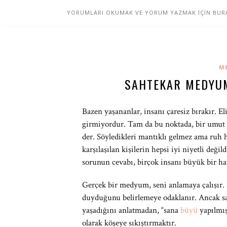
YORUMLARI OKUMAK VE YORUM YAZMAK İÇİN BURAY
M
SAHTEKAR MEDYUM
Bazen yaşananlar, insanı çaresiz bırakır. E
girmiyordur. Tam da bu noktada, bir umut ı
der. Söyledikleri mantıklı gelmez ama ruh
karşılaşılan kişilerin hepsi iyi niyetli değil
sorunun cevabı, birçok insanı büyük bir hay
Gerçek bir medyum, seni anlamaya çalışır. S
duyduğunu belirlemeye odaklanır. Ancak 
yaşadığını anlatmadan, “sana
büyü
yapılmış
olarak köşeye sıkıştırmaktır.