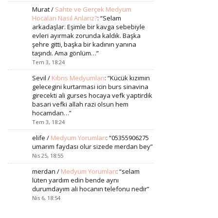
Murat
/
Sahte ve Gerçek Medyum
Hocaları Nasıl Anlarız?
: “
Selam
arkadaşlar. Eşimle bir kavga sebebiyle
evleri ayırmak zorunda kaldık. Başka
şehre gitti, başka bir kadının yanına
taşındı. Ama gönlüm…
”
Tem 3, 18:24
Sevil
/
Kıbrıs Medyumları
: “
Kücük kızımın
gelecegini kurtarmasi icin burs sinavina
girecekti ali gurses hocaya vefk yaptirdik
basari vefki allah razi olsun hem
hocamdan…
”
Tem 3, 18:24
elife
/
Medyum Yorumları
: “
05355906275
umarım faydası olur sizede merdan bey
”
Nis 25, 18:55
merdan
/
Medyum Yorumları
: “
selam
lüten yardım edin bende aynı
durumdayım ali hocanın telefonu nedir
”
Nis 6, 18:54