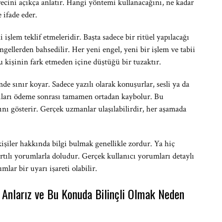
ürecini açıkça anlatır. Hangi yöntemi kullanacağını, ne kadar
e ifade eder.
i işlem teklif etmeleridir. Başta sadece bir ritüel yapılacağı
gellerden bahsedilir. Her yeni engel, yeni bir işlem ve tabii
 kişinin fark etmeden içine düştüğü bir tuzaktır.
e sınır koyar. Sadece yazılı olarak konuşurlar, sesli ya da
zıları ödeme sonrası tamamen ortadan kaybolur. Bu
ını gösterir. Gerçek uzmanlar ulaşılabilirdir, her aşamada
işiler hakkında bilgi bulmak genellikle zordur. Ya hiç
artılı yorumlarla doludur. Gerçek kullanıcı yorumları detaylı
mlar bir uyarı işareti olabilir.
Anlarız ve Bu Konuda Bilinçli Olmak Neden