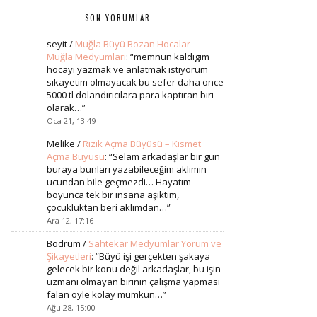
SON YORUMLAR
seyit
/
Muğla Büyü Bozan Hocalar –
Muğla Medyumları
: “
memnun kaldıgım
hocayı yazmak ve anlatmak ıstıyorum
sıkayetim olmayacak bu sefer daha once
5000 tl dolandırıcılara para kaptıran bırı
olarak…
”
Oca 21, 13:49
Melike
/
Rızık Açma Büyüsü – Kısmet
Açma Büyüsü
: “
Selam arkadaşlar bir gün
buraya bunları yazabileceğim aklımın
ucundan bile geçmezdi… Hayatım
boyunca tek bir insana aşıktım,
çocukluktan beri aklımdan…
”
Ara 12, 17:16
Bodrum
/
Sahtekar Medyumlar Yorum ve
Şikayetleri
: “
Büyü işi gerçekten şakaya
gelecek bir konu değil arkadaşlar, bu işin
uzmanı olmayan birinin çalışma yapması
falan öyle kolay mümkün…
”
Ağu 28, 15:00