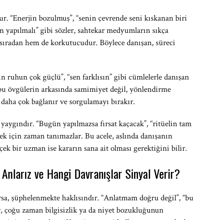
şur. “Enerjin bozulmuş”, “senin çevrende seni kıskanan biri
 yapılmalı” gibi sözler, sahtekar medyumların sıkça
sıradan hem de korkutucudur. Böylece danışan, süreci
in ruhun çok güçlü”, “sen farklısın” gibi cümlelerle danışan
a bu övgülerin arkasında samimiyet değil, yönlendirme
e daha çok bağlanır ve sorgulamayı bırakır.
yaygındır. “Bugün yapılmazsa fırsat kaçacak”, “ritüelin tam
ek için zaman tanımazlar. Bu acele, aslında danışanın
k bir uzman ise kararın sana ait olması gerektiğini bilir.
Anlarız ve Hangi Davranışlar Sinyal Verir?
yorsa, şüphelenmekte haklısındır. “Anlatmam doğru değil”, “bu
lar, çoğu zaman bilgisizlik ya da niyet bozukluğunun