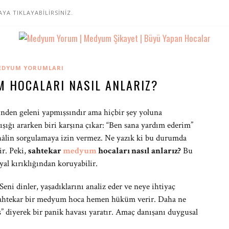
A TIKLAYABİLİRSİNİZ.
EDYUM YORUMLARI
 HOCALARI NASIL ANLARIZ?
linden geleni yapmışsındır ama hiçbir şey yoluna
şığı ararken biri karşına çıkar: “Ben sana yardım ederim”
 hâlin sorgulamaya izin vermez. Ne yazık ki bu durumda
dir. Peki,
sahtekar
medyum
hocaları nasıl anlarız?
Bu
al kırıklığından koruyabilir.
eni dinler, yaşadıklarını analiz eder ve neye ihtiyaç
sahtekar bir medyum hoca hemen hüküm verir. Daha ne
” diyerek bir panik havası yaratır. Amaç danışanı duygusal