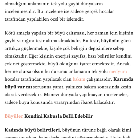
olmadığını anlamanın tek yolu gaybi dünyaların
incelenmesidir. Bu inceleme ise sadece gerçek hocalar
tarafından yapılabilen özel bir işlemdir.
Kötü amaçla yapılan bir büyü çalışması, her zaman için kişinin
gaybi varlığını tesir altına almaktadır. Bu tesir, büyünün gücü
arttıkça güçlenmekte, kişide çok belirgin değişimlere sebep
olmaktadır. Eğer kişinin enerjisi zayıfsa, bazı belirtiler kendini
çok net göstermekte, büyü olduğuna işaret etmektedir. Ancak,
her ne olursa olsun bu durumu anlamanın tek yolu
medyum
hocalar tarafından yapılacak olan
bakım
çalışmasıdır.
Karımda
büyü var mı
sorusuna yanıt, yalnızca bakım sonrasında kesin
olarak verilecektir. Manevi dünyada yapılmayan incelemeler,
sadece büyü konusunda varsayımdan ibaret kalacaktır.
Büyüler
Kendini Kabusla Belli Edebilir
Kadında büyü belirtileri
, büyünün türüne bağlı olarak kimi
zaman uyurken, kabuslarla kendini göstermektedir. Uyku hali,