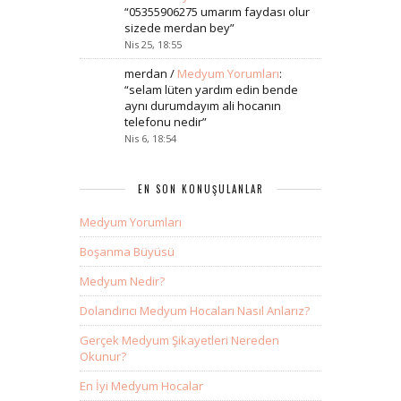
“
05355906275 umarım faydası olur
sizede merdan bey
”
Nis 25, 18:55
merdan
/
Medyum Yorumları
:
“
selam lüten yardım edin bende
aynı durumdayım ali hocanın
telefonu nedir
”
Nis 6, 18:54
EN SON KONUŞULANLAR
Medyum Yorumları
Boşanma Büyüsü
Medyum Nedir?
Dolandırıcı Medyum Hocaları Nasıl Anlarız?
Gerçek Medyum Şikayetleri Nereden
Okunur?
En İyi Medyum Hocalar