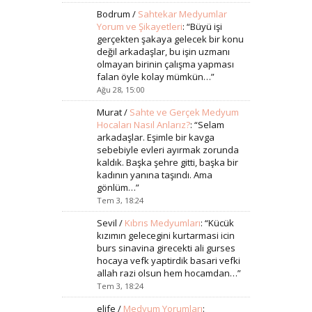
Bodrum
/
Sahtekar Medyumlar
Yorum ve Şikayetleri
: “
Büyü işi
gerçekten şakaya gelecek bir konu
değil arkadaşlar, bu işin uzmanı
olmayan birinin çalışma yapması
falan öyle kolay mümkün…
”
Ağu 28, 15:00
Murat
/
Sahte ve Gerçek Medyum
Hocaları Nasıl Anlarız?
: “
Selam
arkadaşlar. Eşimle bir kavga
sebebiyle evleri ayırmak zorunda
kaldık. Başka şehre gitti, başka bir
kadının yanına taşındı. Ama
gönlüm…
”
Tem 3, 18:24
Sevil
/
Kıbrıs Medyumları
: “
Kücük
kızımın gelecegini kurtarmasi icin
burs sinavina girecekti ali gurses
hocaya vefk yaptirdik basari vefki
allah razi olsun hem hocamdan…
”
Tem 3, 18:24
elife
/
Medyum Yorumları
: