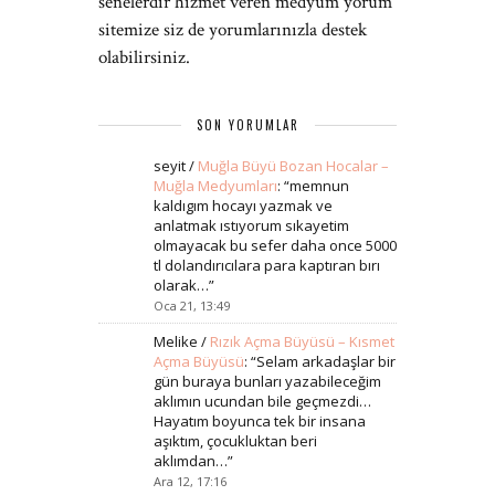
senelerdir hizmet veren medyum yorum
sitemize siz de yorumlarınızla destek
olabilirsiniz.
SON YORUMLAR
seyit
/
Muğla Büyü Bozan Hocalar –
Muğla Medyumları
: “
memnun
kaldıgım hocayı yazmak ve
anlatmak ıstıyorum sıkayetim
olmayacak bu sefer daha once 5000
tl dolandırıcılara para kaptıran bırı
olarak…
”
Oca 21, 13:49
Melike
/
Rızık Açma Büyüsü – Kısmet
Açma Büyüsü
: “
Selam arkadaşlar bir
gün buraya bunları yazabileceğim
aklımın ucundan bile geçmezdi…
Hayatım boyunca tek bir insana
aşıktım, çocukluktan beri
aklımdan…
”
Ara 12, 17:16