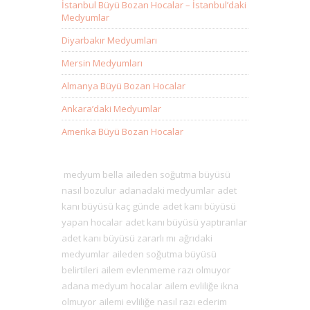
İstanbul Büyü Bozan Hocalar – İstanbul’daki
Medyumlar
Diyarbakır Medyumları
Mersin Medyumları
Almanya Büyü Bozan Hocalar
Ankara’daki Medyumlar
Amerika Büyü Bozan Hocalar
medyum bella
aileden soğutma büyüsü
nasıl bozulur
adanadaki medyumlar
adet
kanı büyüsü kaç günde
adet kanı büyüsü
yapan hocalar
adet kanı büyüsü yaptıranlar
adet kanı büyüsü zararlı mı
ağrıdaki
medyumlar
aileden soğutma büyüsü
belirtileri
ailem evlenmeme razı olmuyor
adana medyum hocalar
ailem evliliğe ikna
olmuyor
ailemi evliliğe nasıl razı ederim