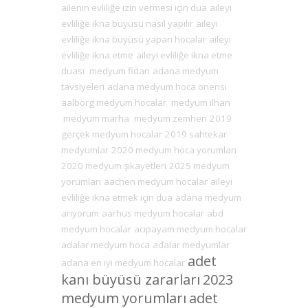
ailenin evliliğe izin vermesi için dua
aileyi
evliliğe ikna büyüsü nasıl yapılır
aileyi
evliliğe ikna büyüsü yapan hocalar
aileyi
evliliğe ikna etme
aileyi evliliğe ikna etme
duası
medyum fidan
adana medyum
tavsiyeleri
adana medyum hoca önerisi
aalborg medyum hocalar
medyum ilhan
medyum marha
medyum zemheri
2019
gerçek medyum hocalar
2019 sahtekar
medyumlar
2020 medyum hoca yorumları
2020 medyum şikayetleri
2025 medyum
yorumları
aachen medyum hocalar
aileyi
evliliğe ikna etmek için dua
adana medyum
arıyorum
aarhus medyum hocalar
abd
medyum hocalar
acıpayam medyum hocalar
adalar medyum hoca
adalar medyumlar
adet
adana en iyi medyum hocalar
kanı büyüsü zararları
2023
medyum yorumları
adet